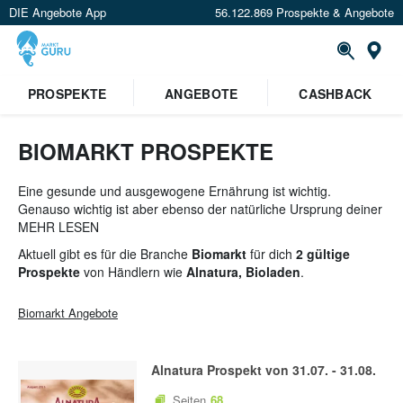
DIE Angebote App
56.122.869 Prospekte & Angebote
St
PROSPEKTE
ANGEBOTE
CASHBACK
BIOMARKT PROSPEKTE
Eine gesunde und ausgewogene Ernährung ist wichtig.
Genauso wichtig ist aber ebenso der natürliche Ursprung deiner
Lebensmittel
MEHR LESEN
. Sichere dir jetzt die besten Angebote zu
vollwertiger Naturkost aus Bio-Anbau bei
denn's Biomarkt
,
basic
Aktuell gibt es für die Branche
Biomarkt
für dich
2 gültige
uvm.
Prospekte
von Händlern wie
Alnatura, Bioladen
.
Biomarkt
Angebote
Alnatura
Prospekt von
31.07.
-
31.08.
Seiten
68