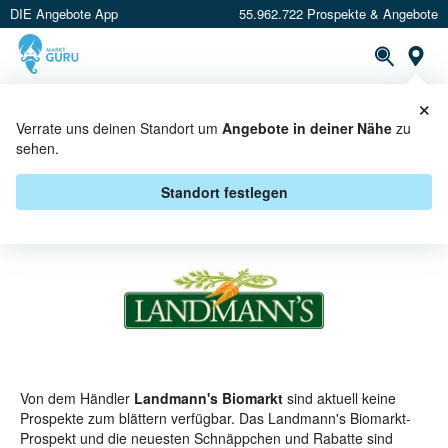
DIE Angebote App
55.962.722 Prospekte & Angebote
St
×
PROSPEKTE
ANGEBOTE
CASHBACK
Verrate uns deinen Standort um
Angebote in deiner Nähe
zu
sehen.
LANDMANN'S BIOMARKT
PROSPEKT
Standort festlegen
Von dem Händler
Landmann's Biomarkt
sind aktuell keine
Prospekte zum blättern verfügbar. Das Landmann's Biomarkt-
Prospekt und die neuesten Schnäppchen und Rabatte sind