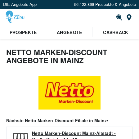
DIE Angebote App
56.122.869 Prospekte & Angebote
Or
PROSPEKTE
ANGEBOTE
CASHBACK
NETTO MARKEN-DISCOUNT
ANGEBOTE IN MAINZ
Nächste
Netto Marken-Discount
Filiale in
Mainz
:
Netto Marken-Discount Mainz-Altstadt
-