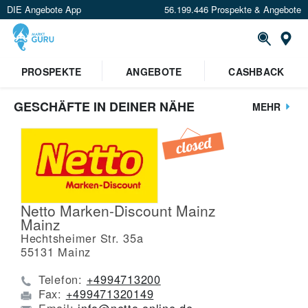
DIE Angebote App
56.199.446 Prospekte & Angebote
St
PROSPEKTE
ANGEBOTE
CASHBACK
GESCHÄFTE IN DEINER NÄHE
MEHR
Netto Marken-Discount Mainz
Mainz
Hechtsheimer Str. 35a
55131
Mainz
Telefon:
+4994713200
Fax:
+499471320149
Email:
info@netto-online.de