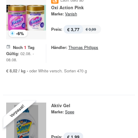
Oxi Action Pink
Marke:
Vanish
Preis:
€ 3,77
€ 3,99
-
6
%
Noch
1
Tag
Händler:
Thomas Philipps
Gültig:
02.08. -
08.08.
€ 8,02 / kg -
oder White versch. Sorten 470 g
Aktiv Gel
Verpasst!
Marke:
Spee
Preis:
€ 1,99