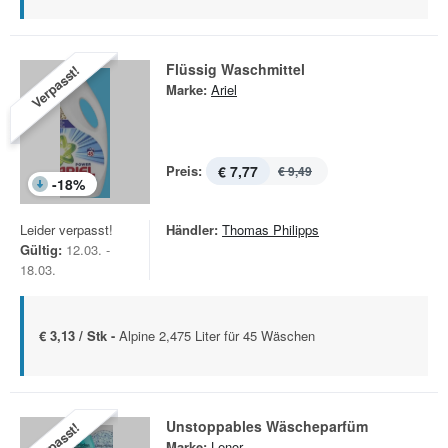
Flüssig Waschmittel
Verpasst!
Marke:
Ariel
Preis:
€ 7,77
€ 9,49
-
18
%
Leider verpasst!
Händler:
Thomas Philipps
Gültig:
12.03. -
18.03.
€ 3,13 / Stk -
Alpine 2,475 Liter für 45 Wäschen
Unstoppables Wäscheparfüm
Verpasst!
Marke:
Lenor