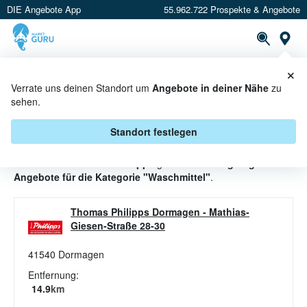
DIE Angebote App
55.962.722 Prospekte & Angebote
St
×
PROSPEKTE
ANGEBOTE
CASHBACK
Verrate uns deinen Standort um
Angebote in deiner Nähe
zu
sehen.
WASCHMITTEL ANGEBOTE &
AKTIONEN BEI THOMAS PHILIPPS
Standort festlegen
Beim Händler
Thomas Philipps
gibt es aktuell
4 gültige
Angebote für die Kategorie "Waschmittel"
.
Thomas Philipps Dormagen
-
Mathias-
Giesen-Straße 28-30
41540
Dormagen
Entfernung:
14.9
km