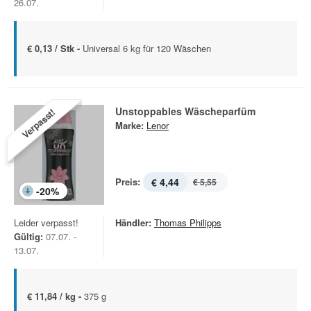
26.07.
€ 0,13 / Stk -
Universal 6 kg für 120 Wäschen
Unstoppables Wäscheparfüm
Verpasst!
Marke:
Lenor
Preis:
€ 4,44
€ 5,55
-
20
%
Leider verpasst!
Händler:
Thomas Philipps
Gültig:
07.07. -
13.07.
€ 11,84 / kg -
375 g