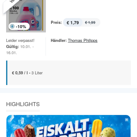
Preis:
€ 1,79
€ 1,99
-
10
%
Leider verpasst!
Händler:
Thomas Philipps
Gültig:
10.01. -
16.01.
€ 0,59 / l -
3 Liter
HIGHLIGHTS