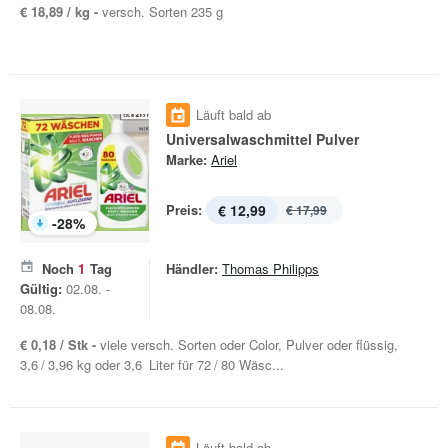
€ 18,89 / kg -
versch. Sorten 235 g
Läuft bald ab
Universalwaschmittel Pulver
Marke:
Ariel
Preis:
€ 12,99
€ 17,99
-
28
%
Noch
1
Tag
Händler:
Thomas Philipps
Gültig:
02.08. -
08.08.
€ 0,18 / Stk -
viele versch. Sorten oder Color, Pulver oder flüssig,
3,6 / 3,96 kg oder 3,6 Liter für 72 / 80 Wäsc...
Läuft bald ab