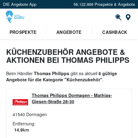
DIE Angebote App
56.122.869 Prospekte & Angebote
St
×
PROSPEKTE
ANGEBOTE
CASHBACK
Verrate uns deinen Standort um
Angebote in deiner Nähe
zu
sehen.
KÜCHENZUBEHÖR ANGEBOTE &
AKTIONEN BEI THOMAS PHILIPPS
Standort festlegen
Beim Händler
Thomas Philipps
gibt es aktuell
6 gültige
Angebote für die Kategorie "Küchenzubehör"
.
Thomas Philipps Dormagen
-
Mathias-
Giesen-Straße 28-30
41540
Dormagen
Entfernung:
14.9
km