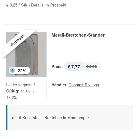
€ 0,25 / Stk -
Details im Prospekt
Metall-Brettchen-Ständer
Verpasst!
Preis:
€ 7,77
€ 9,98
-
22
%
Leider verpasst!
Händler:
Thomas Philipps
Gültig:
11.02. -
17.02.
mit 6 Kunststoff - Brettchen in Marmoroptik