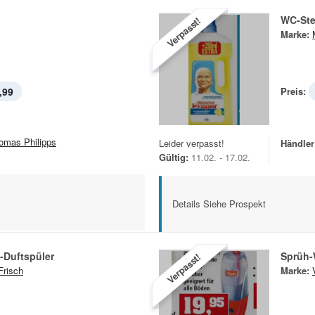
WC-Ste
Verpasst!
Marke:
,99
Preis:
omas Philipps
Leider verpasst!
Händler
Gültig:
11.02. - 17.02.
Details Siehe Prospekt
v-Duftspüler
Sprüh-
Verpasst!
risch
Marke: