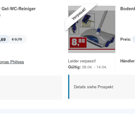
 Gel-WC-Reiniger
Bodenk
Verpasst!
a
,69
Preis:
€ 0,79
Leider verpasst!
Händler
omas Philipps
Gültig:
08.04. - 14.04.
Details siehe Prospekt