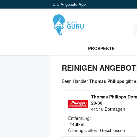
DIE Angebote App
PROSPEKTE
REINIGEN ANGEBOTE
Beim Händler
Thomas Philipps
gibt e
Thomas Philipps Dor
28-30
41540
Dormagen
Entfernung:
14.9
km
Öffnungszeiten:
Geschlossen