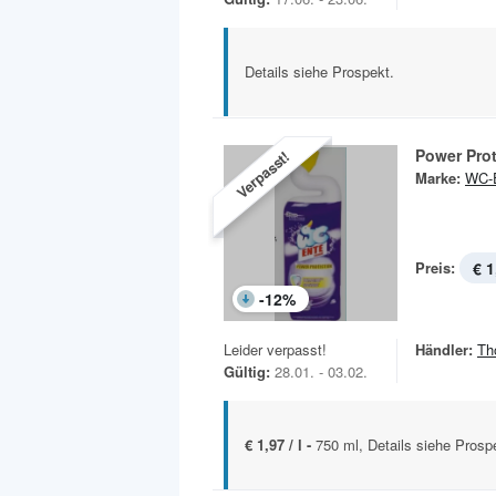
Details siehe Prospekt.
Power Pro
Verpasst!
Marke:
WC-
Preis:
€ 1
-
12
%
Leider verpasst!
Händler:
Th
Gültig:
28.01. - 03.02.
€ 1,97 / l -
750 ml, Details siehe Prosp