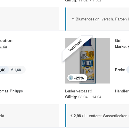
im Blumendesign, versch. Farben
tection
Gel
Verpasst!
Ente
Marke:
,48
Preis:
€ 1,68
-
25
%
omas Philipps
Leider verpasst!
Händler
Gültig:
08.04. - 14.04.
ekt.
€ 2,98 / l -
entfernt Wasserflecken