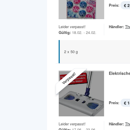
Preis:
€ 2
Leider verpasst!
Händler:
Th
Gültig:
18.02. - 24.02.
2 x 50 g
Elektrisch
Verpasst!
Preis:
€ 1
Leider verpasst!
Händler:
Th
Gültig:
17.06. - 23.06.