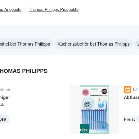
ps
Angebote
Thomas Philipps
Prospekte
ittel bei Thomas Philipps
Küchenzubehör bei Thomas Philipps
THOMAS PHILIPPS
ald ab
Läu
niger
Abfluss
ex
,49
Preis: