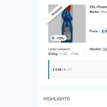
XXL-Power
Verpasst!
Marke:
Vist
Preis:
€ 0
-
13
%
Leider verpasst!
Händler:
Th
Gültig:
11.02. - 17.02.
€ 0,68 / l -
1 l
HIGHLIGHTS