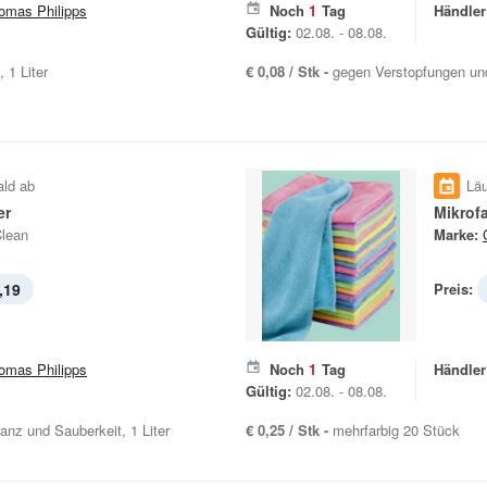
omas Philipps
Noch
1
Tag
Händler
Gültig:
02.08. - 08.08.
 1 Liter
€ 0,08 / Stk -
gegen Verstopfungen un
ald ab
Läu
er
Mikrof
lean
Marke:
,19
Preis:
omas Philipps
Noch
1
Tag
Händler
Gültig:
02.08. - 08.08.
lanz und Sauberkeit, 1 Liter
€ 0,25 / Stk -
mehrfarbig 20 Stück