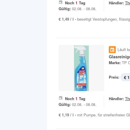
Noch
1
Tag
Händler:
Th
Gültig:
02.08. - 08.08.
€ 1,49 / l -
beseitigt Verstopfungen, flüssig,
Läuft b
Glasreinig
Marke:
TP C
Preis:
€ 1
Noch
1
Tag
Händler:
Th
Gültig:
02.08. - 08.08.
€ 1,19 / l -
mit Pumpe, für streifenfreien G