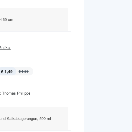
 H 69 cm
Antikal
€ 1,49
€ 1,99
:
Thomas Philipps
 und Kalkablagerungen, 500 ml