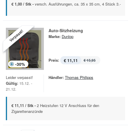
€ 1,00 / Stk -
versch. Ausführungen, ca. 35 x 35 cm, 4 Stück 3.-
Auto-Sitzheizung
Verpasst!
Marke:
Dunlop
Preis:
€ 11,11
€ 15,95
-
30
%
Leider verpasst!
Händler:
Thomas Philipps
Gültig:
15.12. -
21.12.
€ 11,11 / Stk -
2 Heizstufen 12 V Anschluss für den
Zigarettenanzünde