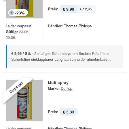
Preis:
€ 9,99
€ 12,95
-
23
%
Leider verpasst!
Händler:
Thomas Philipps
Gültig:
23.06. -
29.06.
€ 9,99 / Stk -
2-stufiges Schneidsystem flexible Präzisions-
Scherfolien einklappbarer Langhaarschneider abnehmbare...
Multispray
Verpasst!
Marke:
Dunlop
Preis:
€ 3,33
Leider verpasst!
Händler:
Thomas Philipps