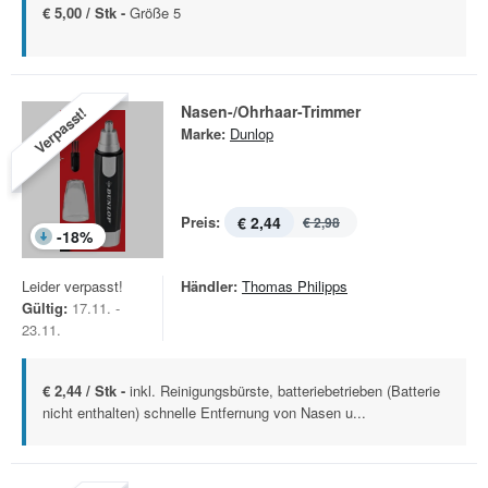
€ 5,00 / Stk -
Größe 5
Nasen-/Ohrhaar-Trimmer
Verpasst!
Marke:
Dunlop
Preis:
€ 2,44
€ 2,98
-
18
%
Leider verpasst!
Händler:
Thomas Philipps
Gültig:
17.11. -
23.11.
€ 2,44 / Stk -
inkl. Reinigungsbürste, batteriebetrieben (Batterie
nicht enthalten) schnelle Entfernung von Nasen u...