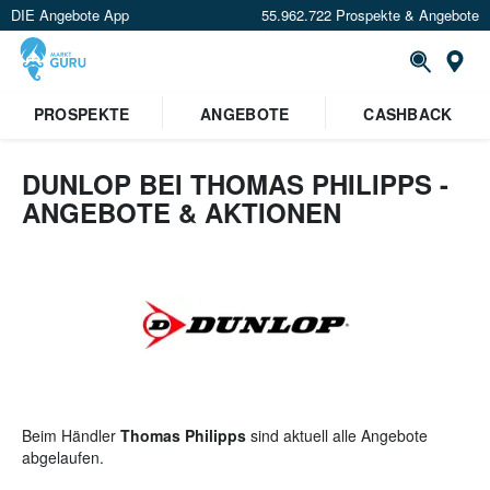
DIE Angebote App
55.962.722 Prospekte & Angebote
St
×
PROSPEKTE
ANGEBOTE
CASHBACK
Verrate uns deinen Standort um
Angebote in deiner Nähe
zu
sehen.
DUNLOP BEI THOMAS PHILIPPS -
ANGEBOTE & AKTIONEN
Standort festlegen
Beim Händler
Thomas Philipps
sind aktuell alle Angebote
abgelaufen.