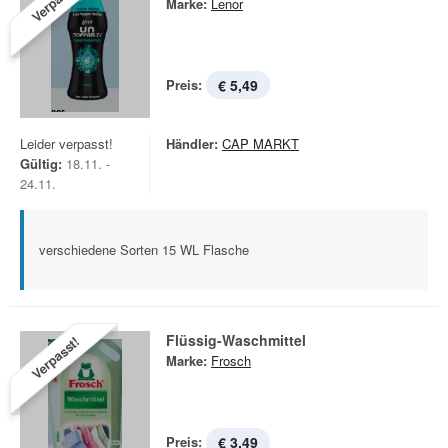
Verpasst!
Marke:
Lenor
Preis:
€ 5,49
Leider verpasst!
Händler:
CAP MARKT
Gültig:
18.11. -
24.11.
verschiedene Sorten 15 WL Flasche
Flüssig-Waschmittel
Verpasst!
Marke:
Frosch
Preis:
€ 3,49