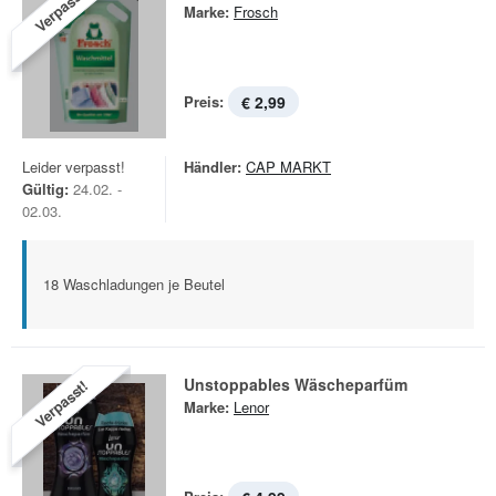
Verpasst!
Marke:
Frosch
Preis:
€ 2,99
Leider verpasst!
Händler:
CAP MARKT
Gültig:
24.02. -
02.03.
18 Waschladungen je Beutel
Unstoppables Wäscheparfüm
Verpasst!
Marke:
Lenor