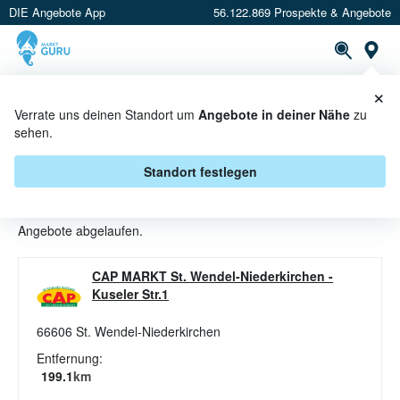
DIE Angebote App
56.122.869 Prospekte & Angebote
St
×
PROSPEKTE
ANGEBOTE
CASHBACK
Verrate uns deinen Standort um
Angebote in deiner Nähe
zu
sehen.
WASCHMITTEL ANGEBOTE &
AKTIONEN BEI CAP MARKT
Standort festlegen
Beim Händler
CAP MARKT
sind aktuell alle Waschmittel-
Angebote abgelaufen.
CAP MARKT St. Wendel-Niederkirchen
-
Kuseler Str.1
66606
St. Wendel-Niederkirchen
Entfernung:
199.1
km