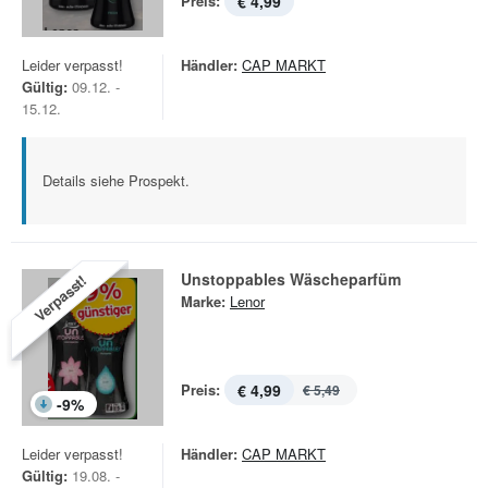
Preis:
€ 4,99
Leider verpasst!
Händler:
CAP MARKT
Gültig:
09.12. -
15.12.
Details siehe Prospekt.
Unstoppables Wäscheparfüm
Verpasst!
Marke:
Lenor
Preis:
€ 4,99
€ 5,49
-
9
%
Leider verpasst!
Händler:
CAP MARKT
Gültig:
19.08. -