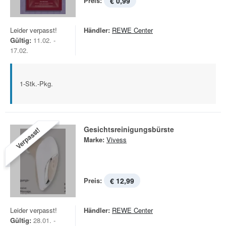
Preis:
€ 0,99
Leider verpasst!
Händler:
REWE Center
Gültig:
11.02. -
17.02.
1-Stk.-Pkg.
Gesichtsreinigungsbürste
Verpasst!
Marke:
Vivess
Preis:
€ 12,99
Leider verpasst!
Händler:
REWE Center
Gültig:
28.01. -