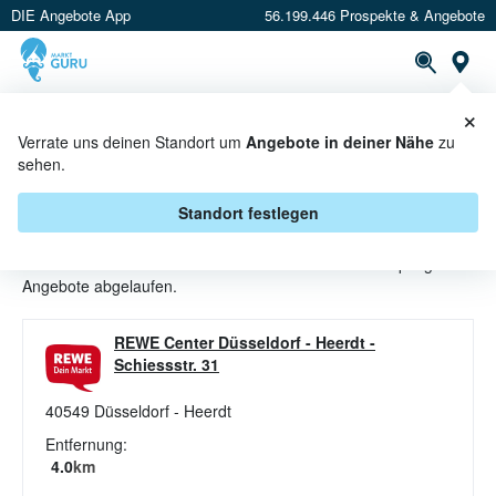
DIE Angebote App
56.199.446 Prospekte & Angebote
St
×
PROSPEKTE
ANGEBOTE
CASHBACK
Verrate uns deinen Standort um
Angebote in deiner Nähe
zu
sehen.
GESICHTSPFLEGE ANGEBOTE &
AKTIONEN BEI REWE CENTER
Standort festlegen
Beim Händler
REWE Center
sind aktuell alle Gesichtspflege-
Angebote abgelaufen.
REWE Center Düsseldorf - Heerdt
-
Schiessstr. 31
40549
Düsseldorf - Heerdt
Entfernung:
4.0
km