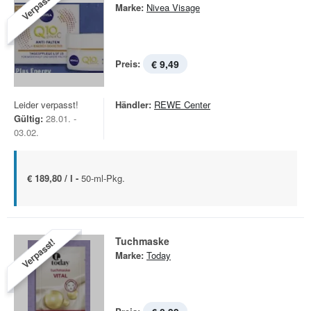
Verpasst!
Marke:
Nivea Visage
Preis:
€ 9,49
Leider verpasst!
Händler:
REWE Center
Gültig:
28.01. -
03.02.
€ 189,80 / l -
50-ml-Pkg.
Tuchmaske
Verpasst!
Marke:
Today