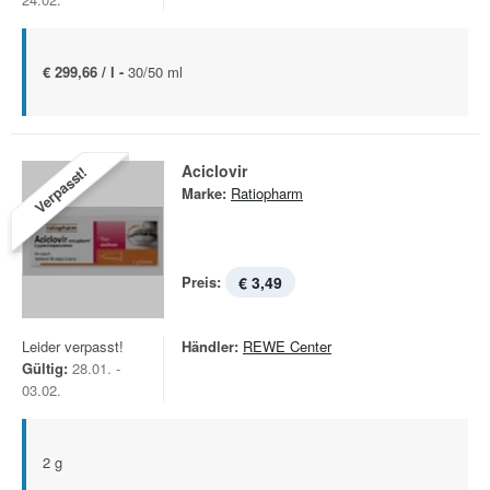
€ 299,66 / l -
30/50 ml
Aciclovir
Verpasst!
Marke:
Ratiopharm
Preis:
€ 3,49
Leider verpasst!
Händler:
REWE Center
Gültig:
28.01. -
03.02.
2 g