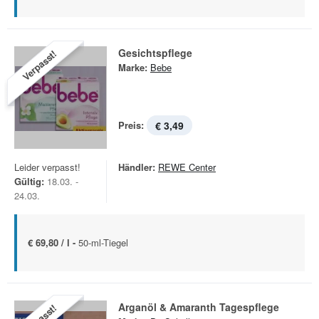
Gesichtspflege
Verpasst!
Marke:
Bebe
Preis:
€ 3,49
Leider verpasst!
Händler:
REWE Center
Gültig:
18.03. -
24.03.
€ 69,80 / l -
50-ml-Tiegel
Arganöl & Amaranth Tagespflege