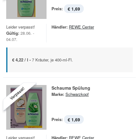
Preis:
€ 1,69
Leider verpasst!
Händler:
REWE Center
Gültig:
28.06. -
04.07.
€ 4,22 / l -
7 Kräuter, je 400-ml-Fl.
Schauma Spülung
Verpasst!
Marke:
Schwarzkopf
Preis:
€ 1,69
Leider verpasst!
Händler:
REWE Center