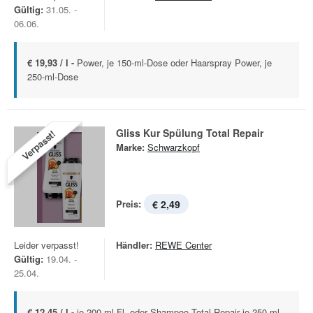
Gültig:
31.05. -
06.06.
€ 19,93 / l -
Power, je 150-ml-Dose oder Haarspray Power, je
250-ml-Dose
Gliss Kur Spülung Total Repair
Verpasst!
Marke:
Schwarzkopf
Preis:
€ 2,49
Leider verpasst!
Händler:
REWE Center
Gültig:
19.04. -
25.04.
€ 12,45 / l -
je 200-ml-Fl. oder Shampoo Total Repair je 250-ml-