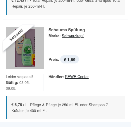
€ 12,45 / l -
Total Repair, je 200-ml-Fl. oder Gliss Shampoo Total
Repair, je 250-ml-Fl.
Schauma Spülung
Verpasst!
Marke:
Schwarzkopf
Preis:
€ 1,69
Leider verpasst!
Händler:
REWE Center
Gültig:
03.05. -
09.05.
€ 6,76 / l -
Pflege & Pflege je 250-ml-Fl. oder Shampoo 7
Kräuter, je 400-ml-Fl.