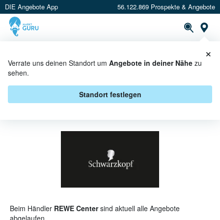
DIE Angebote App
56.122.869 Prospekte & Angebote
St
×
PROSPEKTE
ANGEBOTE
CASHBACK
Verrate uns deinen Standort um
Angebote in deiner Nähe
zu
sehen.
SCHWARZKOPF BEI REWE
CENTER - ANGEBOTE &
Standort festlegen
AKTIONEN
Beim Händler
REWE Center
sind aktuell alle Angebote
abgelaufen.