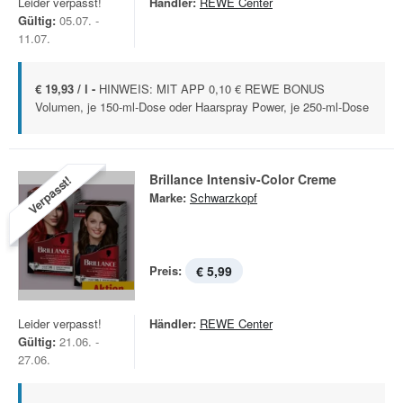
Leider verpasst!
Händler:
REWE Center
Gültig:
05.07. -
11.07.
€ 19,93 / l -
HINWEIS: MIT APP 0,10 € REWE BONUS
Volumen, je 150-ml-Dose oder Haarspray Power, je 250-ml-Dose
Brillance Intensiv-Color Creme
Verpasst!
Marke:
Schwarzkopf
Preis:
€ 5,99
Leider verpasst!
Händler:
REWE Center
Gültig:
21.06. -
27.06.