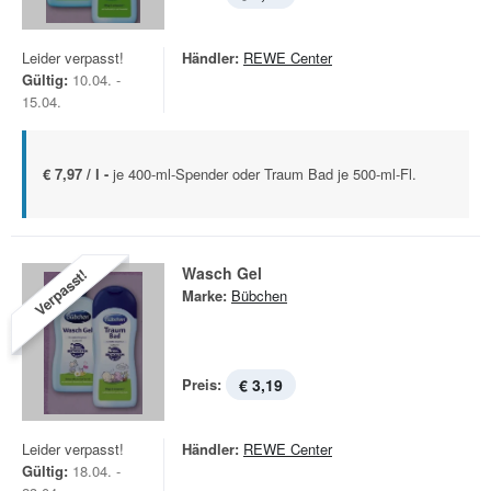
Leider verpasst!
Händler:
REWE Center
Gültig:
10.04. -
15.04.
€ 7,97 / l -
je 400-ml-Spender oder Traum Bad je 500-ml-Fl.
Wasch Gel
Verpasst!
Marke:
Bübchen
Preis:
€ 3,19
Leider verpasst!
Händler:
REWE Center
Gültig:
18.04. -