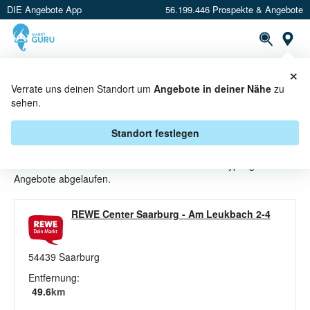
DIE Angebote App
56.199.446 Prospekte & Angebote
St
×
PROSPEKTE
ANGEBOTE
CASHBACK
Verrate uns deinen Standort um
Angebote in deiner Nähe
zu
sehen.
BABYPFLEGE ANGEBOTE &
AKTIONEN BEI REWE CENTER
Standort festlegen
Beim Händler
REWE Center
sind aktuell alle Babypflege-
Angebote abgelaufen.
REWE Center Saarburg
-
Am Leukbach 2-4
54439
Saarburg
Entfernung:
49.6
km