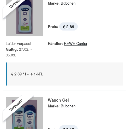
Verpasst!
Marke:
Bübchen
Preis:
€ 2,89
Leider verpasst!
Händler:
REWE Center
Gültig:
27.02. -
05.03.
€ 2,89 / l -
je 1-l-Fl.
Wasch Gel
Verpasst!
Marke:
Bübchen