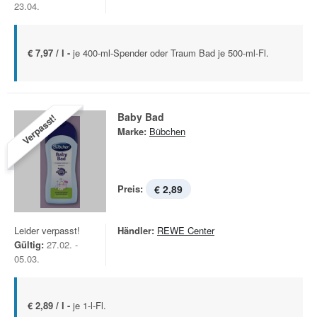
23.04.
€ 7,97 / l -
je 400-ml-Spender oder Traum Bad je 500-ml-Fl.
Baby Bad
Verpasst!
Marke:
Bübchen
Preis:
€ 2,89
Leider verpasst!
Händler:
REWE Center
Gültig:
27.02. -
05.03.
€ 2,89 / l -
je 1-l-Fl.