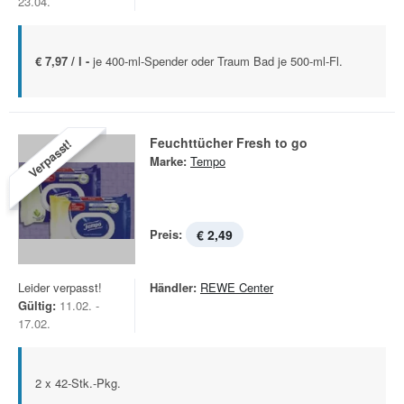
23.04.
€ 7,97 / l -
je 400-ml-Spender oder Traum Bad je 500-ml-Fl.
Feuchttücher Fresh to go
Verpasst!
Marke:
Tempo
Preis:
€ 2,49
Leider verpasst!
Händler:
REWE Center
Gültig:
11.02. -
17.02.
2 x 42-Stk.-Pkg.