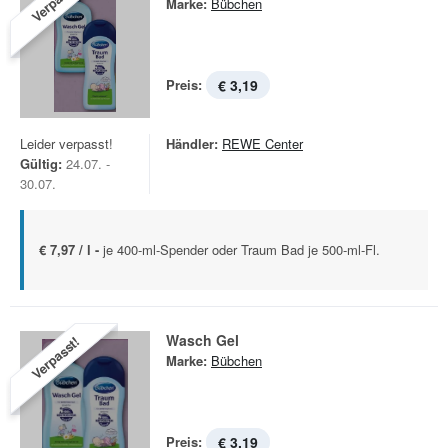
Verpasst!
Marke:
Bübchen
Preis:
€ 3,19
Leider verpasst!
Händler:
REWE Center
Gültig:
24.07. -
30.07.
€ 7,97 / l -
je 400-ml-Spender oder Traum Bad je 500-ml-Fl.
Wasch Gel
Verpasst!
Marke:
Bübchen
Preis:
€ 3,19