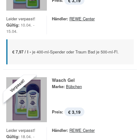
Preis:
€ 3,19
Leider verpasst!
Händler:
REWE Center
Gültig:
10.04. -
15.04.
€ 7,97 / l -
je 400-ml-Spender oder Traum Bad je 500-ml-Fl.
Wasch Gel
Verpasst!
Marke:
Bübchen
Preis:
€ 3,19
Leider verpasst!
Händler:
REWE Center
Gültig:
18.04. -