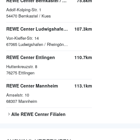
REWE Center Bernkastel / Kues
75.8km
Adolf-Kolping-Str. 1
54470
Bernkastel / Kues
REWE Center Ludwigshafen / Rheingönheim
107.3km
Von-Kieffer-Str. 14
67065
Ludwigshafen / Rheingönheim
REWE Center Ettlingen
110.7km
Huttenkreuzstr. 8
76275
Ettlingen
REWE Center Mannheim
113.1km
Amselstr. 10
68307
Mannheim
Alle
REWE Center
Filialen