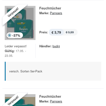
Feuchttücher
Verpasst!
Marke:
Pampers
Preis:
€ 3,79
€ 5,99
-
37
%
Leider verpasst!
Händler:
budni
Gültig:
17.05. -
23.05.
versch. Sorten 5er-Pack
Feuchttücher
Verpasst!
Marke:
Pampers