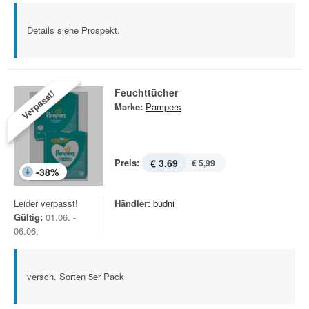
Details siehe Prospekt.
Feuchttücher
Verpasst!
Marke:
Pampers
Preis:
€ 3,69
€ 5,99
-
38
%
Leider verpasst!
Händler:
budni
Gültig:
01.06. -
06.06.
versch. Sorten 5er Pack