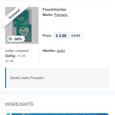
Feuchttücher
Verpasst!
Marke:
Pampers
Preis:
€ 3,59
€ 5,83
-
38
%
Leider verpasst!
Händler:
budni
Gültig:
16.08. -
22.08.
Details siehe Prospekt.
HIGHLIGHTS