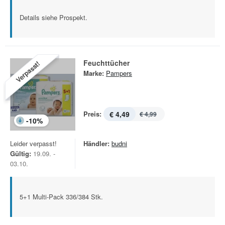
Details siehe Prospekt.
Feuchttücher
Verpasst!
Marke:
Pampers
Preis:
€ 4,49
€ 4,99
-
10
%
Leider verpasst!
Händler:
budni
Gültig:
19.09. -
03.10.
5+1 Multi-Pack 336/384 Stk.