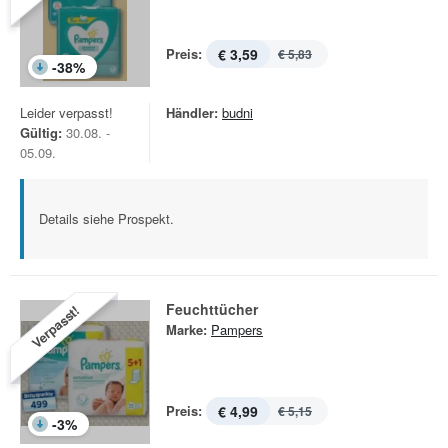
Preis:
€ 3,59
€ 5,83
-
38
%
Leider verpasst!
Händler:
budni
Gültig:
30.08. -
05.09.
Details siehe Prospekt.
Feuchttücher
Verpasst!
Marke:
Pampers
Preis:
€ 4,99
€ 5,15
-
3
%