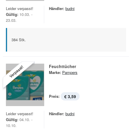
Leider verpasst!
Händler:
budni
Gültig:
10.03. -
23.03.
384 Stk.
Feuchttücher
Verpasst!
Marke:
Pampers
Preis:
€ 3,59
Leider verpasst!
Händler:
budni
Gültig:
04.10. -
10.10.