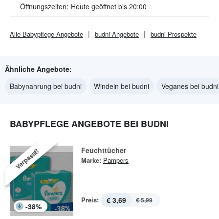
Öffnungszeiten:
Heute geöffnet bis 20:00
Alle
Babypflege
Angebote
budni
Angebote
budni
Prospekte
Ähnliche Angebote:
Babynahrung bei budni
Windeln bei budni
Veganes bei budni
BABYPFLEGE ANGEBOTE BEI BUDNI
Feuchttücher
Verpasst!
Marke:
Pampers
Preis:
€ 3,69
€ 5,99
-
38
%