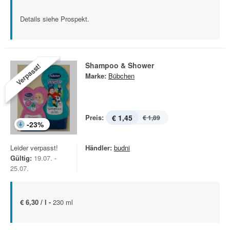
Details siehe Prospekt.
Shampoo & Shower
Verpasst!
Marke:
Bübchen
Preis:
€ 1,45
€ 1,89
-
23
%
Leider verpasst!
Händler:
budni
Gültig:
19.07. -
25.07.
€ 6,30 / l -
230 ml