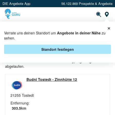
DIE Angebote App
56.122.869 Prospekte & Angebote
St
×
PROSPEKTE
ANGEBOTE
CASHBACK
Verrate uns deinen Standort um
Angebote in deiner Nähe
zu
sehen.
BABYPFLEGE ANGEBOTE &
AKTIONEN BEI BUDNI
Standort festlegen
Beim Händler
budni
sind aktuell alle Babypflege-Angebote
abgelaufen.
Budni Tostedt
-
Zinnhütte 12
21255
Tostedt
Entfernung:
303.5
km