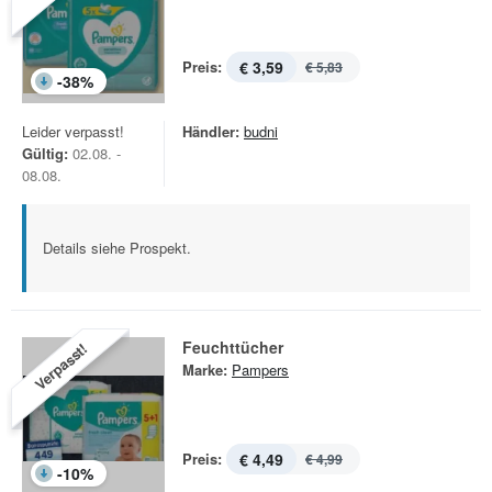
Preis:
€ 3,59
€ 5,83
-
38
%
Leider verpasst!
Händler:
budni
Gültig:
02.08. -
08.08.
Details siehe Prospekt.
Feuchttücher
Verpasst!
Marke:
Pampers
Preis:
€ 4,49
€ 4,99
-
10
%