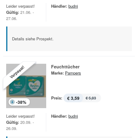
Leider verpasst!
Händler:
budni
Gültig:
21.06. -
27.06.
Details siehe Prospekt.
Feuchttücher
Verpasst!
Marke:
Pampers
Preis:
€ 3,59
€ 5,83
-
38
%
Leider verpasst!
Händler:
budni
Gültig:
20.09. -
26.09.