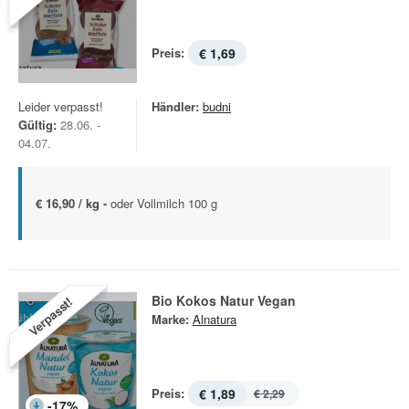
Preis:
€ 1,69
Leider verpasst!
Händler:
budni
Gültig:
28.06. -
04.07.
€ 16,90 / kg -
oder Vollmilch 100 g
Bio Kokos Natur Vegan
Verpasst!
Marke:
Alnatura
Preis:
€ 1,89
€ 2,29
-
17
%