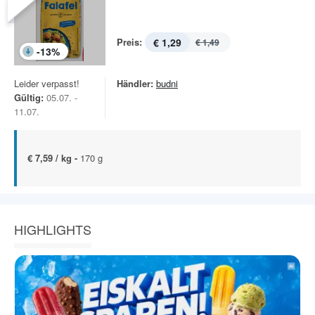
Preis:
€ 1,29
€ 1,49
-
13
%
Leider verpasst!
Händler:
budni
Gültig:
05.07. -
11.07.
€ 7,59 / kg -
170 g
HIGHLIGHTS