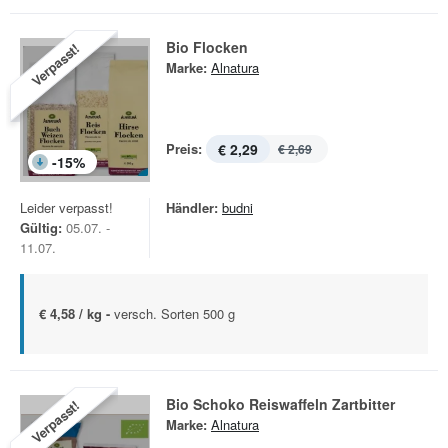
Bio Flocken
Verpasst!
Marke:
Alnatura
Preis:
€ 2,29
€ 2,69
-
15
%
Leider verpasst!
Händler:
budni
Gültig:
05.07. -
11.07.
€ 4,58 / kg -
versch. Sorten 500 g
Bio Schoko Reiswaffeln Zartbitter
Verpasst!
Marke:
Alnatura