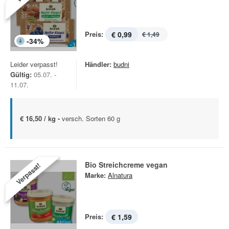
Preis:
€ 0,99
€ 1,49
-
34
%
Leider verpasst!
Händler:
budni
Gültig:
05.07. -
11.07.
€ 16,50 / kg -
versch. Sorten 60 g
Bio Streichcreme vegan
Verpasst!
Marke:
Alnatura
Preis:
€ 1,59