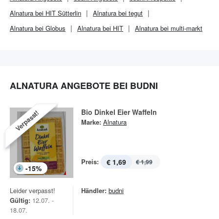
Alnatura bei HIT Sütterlin
Alnatura bei tegut
Alnatura bei Globus
Alnatura bei HIT
Alnatura bei multi-markt
ALNATURA ANGEBOTE BEI BUDNI
Bio Dinkel Eier Waffeln
Verpasst!
Marke:
Alnatura
Preis:
€ 1,69
€ 1,99
-
15
%
Leider verpasst!
Händler:
budni
Gültig:
12.07. -
18.07.