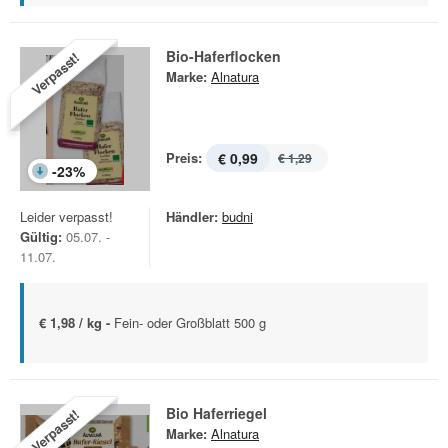
Bio-Haferflocken
Verpasst!
Marke:
Alnatura
Preis:
€ 0,99
€ 1,29
-
23
%
Leider verpasst!
Händler:
budni
Gültig:
05.07. -
11.07.
€ 1,98 / kg -
Fein- oder Großblatt 500 g
Bio Haferriegel
Verpasst!
Marke:
Alnatura