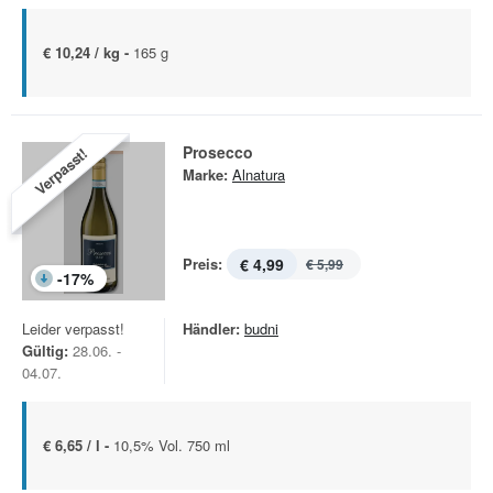
€ 10,24 / kg -
165 g
Prosecco
Verpasst!
Marke:
Alnatura
Preis:
€ 4,99
€ 5,99
-
17
%
Leider verpasst!
Händler:
budni
Gültig:
28.06. -
04.07.
€ 6,65 / l -
10,5% Vol. 750 ml