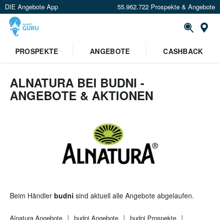
DIE Angebote App
55.962.722 Prospekte & Angebote
St
×
PROSPEKTE
ANGEBOTE
CASHBACK
Verrate uns deinen Standort um
Angebote in deiner Nähe
zu
sehen.
ALNATURA BEI BUDNI -
ANGEBOTE & AKTIONEN
Standort festlegen
Beim Händler
budni
sind aktuell alle Angebote abgelaufen.
Alnatura
Angebote
budni
Angebote
budni
Prospekte