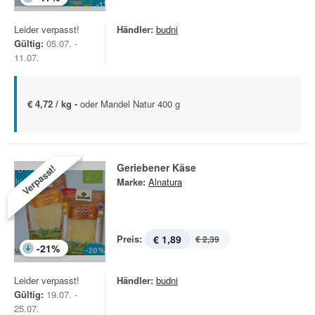
Leider verpasst!
Händler:
budni
Gültig:
05.07. -
11.07.
€ 4,72 / kg -
oder Mandel Natur 400 g
Geriebener Käse
Verpasst!
Marke:
Alnatura
Preis:
€ 1,89
€ 2,39
-
21
%
Leider verpasst!
Händler:
budni
Gültig:
19.07. -
25.07.