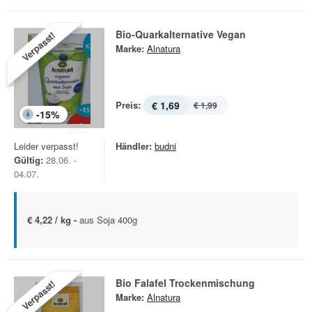
Bio-Quarkalternative Vegan
Verpasst!
Marke:
Alnatura
Preis:
€ 1,69
€ 1,99
-
15
%
Leider verpasst!
Händler:
budni
Gültig:
28.06. -
04.07.
€ 4,22 / kg -
aus Soja 400g
Bio Falafel Trockenmischung
Verpasst!
Marke:
Alnatura