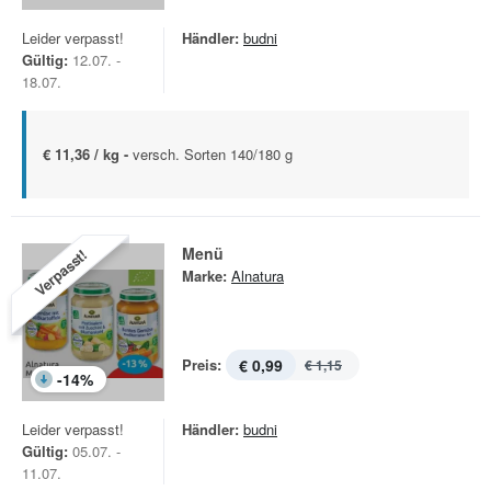
Leider verpasst!
Händler:
budni
Gültig:
12.07. -
18.07.
€ 11,36 / kg -
versch. Sorten 140/180 g
Menü
Verpasst!
Marke:
Alnatura
Preis:
€ 0,99
€ 1,15
-
14
%
Leider verpasst!
Händler:
budni
Gültig:
05.07. -
11.07.