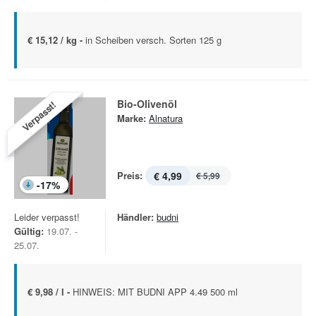
€ 15,12 / kg -
in Scheiben versch. Sorten 125 g
Bio-Olivenöl
Verpasst!
Marke:
Alnatura
Preis:
€ 4,99
€ 5,99
-
17
%
Leider verpasst!
Händler:
budni
Gültig:
19.07. -
25.07.
€ 9,98 / l -
HINWEIS: MIT BUDNI APP 4.49 500 ml