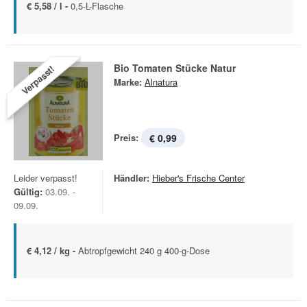
€ 5,58 / l -
0,5-L-Flasche
Bio Tomaten Stücke Natur
Verpasst!
Marke:
Alnatura
Preis:
€ 0,99
Leider verpasst!
Händler:
Hieber's Frische Center
Gültig:
03.09. -
09.09.
€ 4,12 / kg -
Abtropfgewicht 240 g 400-g-Dose