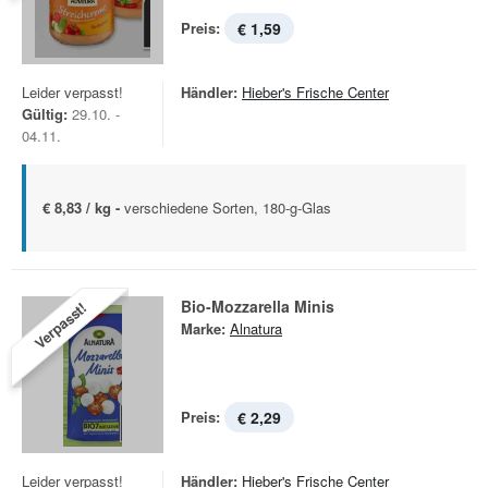
Preis:
€ 1,59
Leider verpasst!
Händler:
Hieber's Frische Center
Gültig:
29.10. -
04.11.
€ 8,83 / kg -
verschiedene Sorten, 180-g-Glas
Bio-Mozzarella Minis
Verpasst!
Marke:
Alnatura
Preis:
€ 2,29
Leider verpasst!
Händler:
Hieber's Frische Center