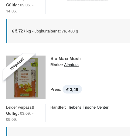
Gültig:
09.06. -
14.06.
€ 5,72 / kg -
Joghurtalternative, 400 g
Bio Maxi Müsli
Verpasst!
Marke:
Alnatura
Preis:
€ 3,49
Leider verpasst!
Händler:
Hieber's Frische Center
Gültig:
03.09. -
09.09.