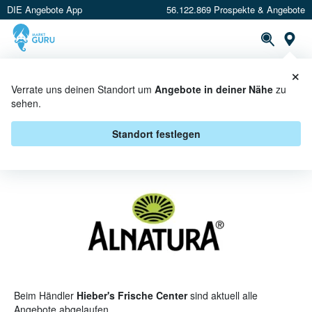
DIE Angebote App
56.122.869 Prospekte & Angebote
St
×
PROSPEKTE
ANGEBOTE
CASHBACK
Verrate uns deinen Standort um
Angebote in deiner Nähe
zu
sehen.
ALNATURA BEI HIEBER'S FRISCHE
CENTER - ANGEBOTE &
Standort festlegen
AKTIONEN
Beim Händler
Hieber's Frische Center
sind aktuell alle
Angebote abgelaufen.