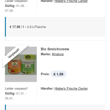
Leider verpasst!
Händler:
Hieber's Frische Center
Gültig:
01.09. -
07.09.
€ 17,98 / l -
0,5-L-Flasche
Bio Streichcreme
Verpasst!
Marke:
Alnatura
Preis:
€ 1,59
Leider verpasst!
Händler:
Hieber's Frische Center
Gültig:
01.01. -
05.01.