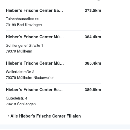
Hieber´s Frische Center Bad Krozingen
373.5km
Tulpenbaumallee 22
79189
Bad Krozingen
Hieber´s Frische Center Müllheim
384.4km
Schliengener Straße 1
79379
Müllheim
Hieber´s Frische Center Müllheim-Niederweiler
385.4km
Weilertalstraße 3
79379
Müllheim-Niederweiler
Hieber´s Frische Center Schliengen
389.8km
Gutedelstr. 4
79418
Schliengen
Alle
Hieber's Frische Center
Filialen