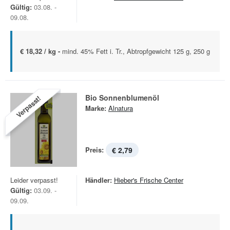
Gültig:
03.08. -
09.08.
€ 18,32 / kg -
mind. 45% Fett i. Tr., Abtropfgewicht 125 g, 250 g
Bio Sonnenblumenöl
Verpasst!
Marke:
Alnatura
Preis:
€ 2,79
Leider verpasst!
Händler:
Hieber's Frische Center
Gültig:
03.09. -
09.09.