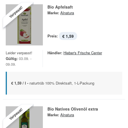
Bio Apfelsaft
Verpasst!
Marke:
Alnatura
Preis:
€ 1,59
Leider verpasst!
Händler:
Hieber's Frische Center
Gültig:
03.09. -
09.09.
€ 1,59 / l -
naturtrüb 100% Direktsaft, 1-L-Packung
Bio Natives Olivenöl extra
Verpasst!
Marke:
Alnatura