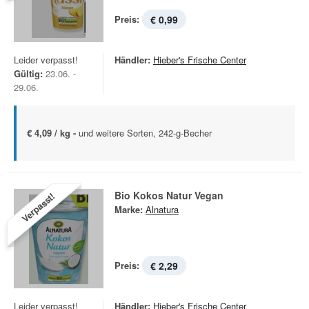
Preis:
€ 0,99
Leider verpasst!
Händler:
Hieber's Frische Center
Gültig:
23.06. -
29.06.
€ 4,09 / kg -
und weitere Sorten, 242-g-Becher
Bio Kokos Natur Vegan
Verpasst!
Marke:
Alnatura
Preis:
€ 2,29
Leider verpasst!
Händler:
Hieber's Frische Center