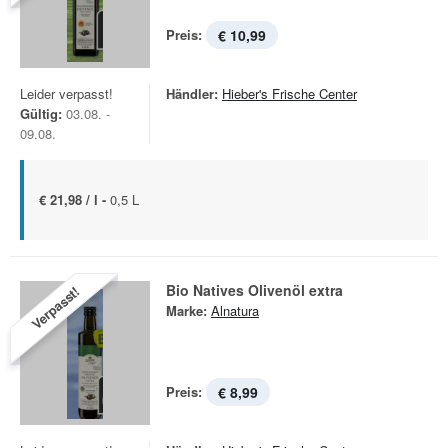
Preis:
€ 10,99
Leider verpasst!
Händler:
Hieber's Frische Center
Gültig:
03.08. -
09.08.
€ 21,98 / l -
0,5 L
Bio Natives Olivenöl extra
Verpasst!
Marke:
Alnatura
Preis:
€ 8,99