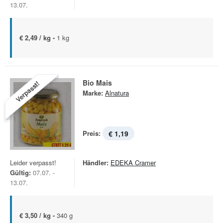
13.07.
€ 2,49 / kg -
1 kg
Bio Mais
Verpasst!
Marke:
Alnatura
Preis:
€ 1,19
Leider verpasst!
Händler:
EDEKA Cramer
Gültig:
07.07. -
13.07.
€ 3,50 / kg -
340 g