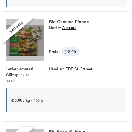
Bio-Gemüse Pfanne
Verpasst!
Marke:
Alnatura
Preis:
€ 2,29
Leider verpasst!
Händler:
EDEKA Cramer
Gültig:
28.07. -
03.08.
€ 5,08 / kg -
450 g
Bio Kokosöl Nativ