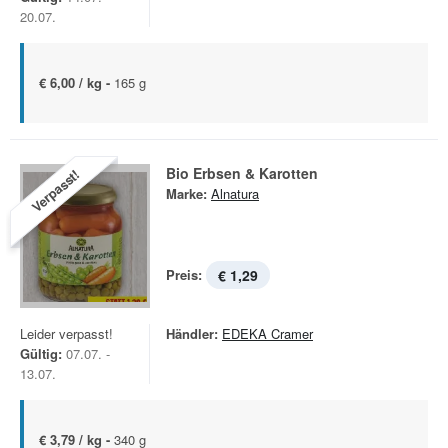
20.07.
€ 6,00 / kg -
165 g
Bio Erbsen & Karotten
Verpasst!
Marke:
Alnatura
Preis:
€ 1,29
Leider verpasst!
Händler:
EDEKA Cramer
Gültig:
07.07. -
13.07.
€ 3,79 / kg -
340 g