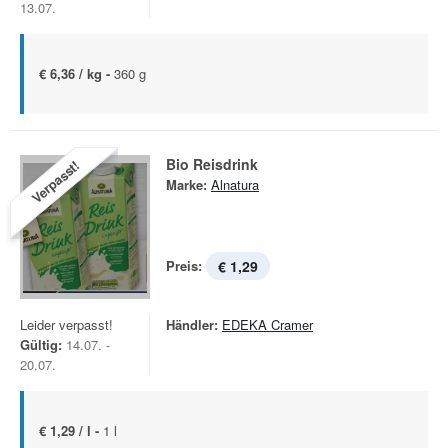
13.07.
€ 6,36 / kg -
360 g
Bio Reisdrink
Verpasst!
Marke:
Alnatura
Preis:
€ 1,29
Leider verpasst!
Händler:
EDEKA Cramer
Gültig:
14.07. -
20.07.
€ 1,29 / l -
1 l