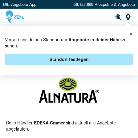
DIE Angebote App
56.122.869 Prospekte & Angebote
St
×
PROSPEKTE
ANGEBOTE
CASHBACK
Verrate uns deinen Standort um
Angebote in deiner Nähe
zu
sehen.
ALNATURA BEI EDEKA CRAMER -
ANGEBOTE & AKTIONEN
Standort festlegen
Beim Händler
EDEKA Cramer
sind aktuell alle Angebote
abgelaufen.