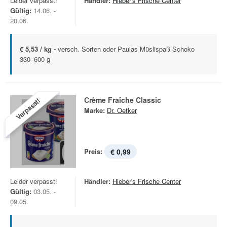
Leider verpasst!
Händler:
Hieber's Frische Center
Gültig:
14.06. -
20.06.
€ 5,53 / kg -
versch. Sorten oder Paulas Müslispaß Schoko
330–600 g
Crème Fraîche Classic
Verpasst!
Marke:
Dr. Oetker
Preis:
€ 0,99
Leider verpasst!
Händler:
Hieber's Frische Center
Gültig:
03.05. -
09.05.