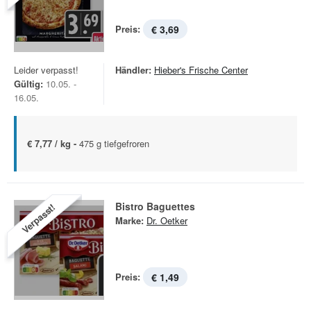
Preis:
€ 3,69
Leider verpasst!
Händler:
Hieber's Frische Center
Gültig:
10.05. -
16.05.
€ 7,77 / kg -
475 g tiefgefroren
Bistro Baguettes
Verpasst!
Marke:
Dr. Oetker
Preis:
€ 1,49