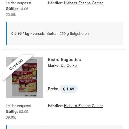
Leider verpasst!
Händler:
Hieber's Frische Center
Gültig:
14.06. -
20.06.
€ 5,96 / kg -
versch. Sorten, 250 g tiefgefroren
Bistro Baguettes
Verpasst!
Marke:
Dr. Oetker
Preis:
€ 1,49
Leider verpasst!
Händler:
Hieber's Frische Center
Gültig:
03.05. -
09.05.