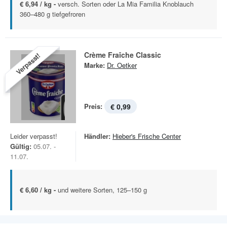
€ 6,94 / kg -
versch. Sorten oder La Mia Familia Knoblauch
360–480 g tiefgefroren
Crème Fraîche Classic
Verpasst!
Marke:
Dr. Oetker
Preis:
€ 0,99
Leider verpasst!
Händler:
Hieber's Frische Center
Gültig:
05.07. -
11.07.
€ 6,60 / kg -
und weitere Sorten, 125–150 g