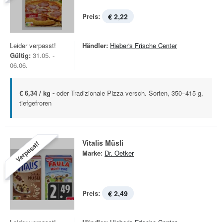
Preis:
€ 2,22
Leider verpasst!
Händler:
Hieber's Frische Center
Gültig:
31.05. -
06.06.
€ 6,34 / kg -
oder Tradizionale Pizza versch. Sorten, 350–415 g,
tiefgefroren
Vitalis Müsli
Verpasst!
Marke:
Dr. Oetker
Preis:
€ 2,49