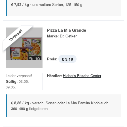
€ 7,92 / kg -
und weitere Sorten, 125–150 g
Pizza La Mia Grande
Verpasst!
Marke:
Dr. Oetker
Preis:
€ 3,19
Leider verpasst!
Händler:
Hieber's Frische Center
Gültig:
03.05. -
09.05.
€ 8,86 / kg -
versch. Sorten oder La Mia Familia Knoblauch
360–480 g tiefgefroren