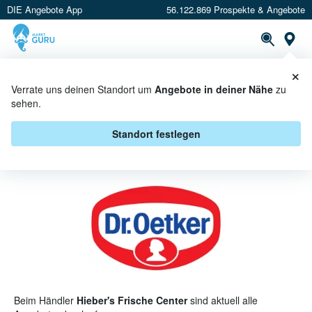
DIE Angebote App
56.122.869 Prospekte & Angebote
St
×
PROSPEKTE
ANGEBOTE
CASHBACK
Verrate uns deinen Standort um
Angebote in deiner Nähe
zu
sehen.
DR. OETKER BEI HIEBER'S
FRISCHE CENTER - ANGEBOTE &
Standort festlegen
AKTIONEN
Beim Händler
Hieber's Frische Center
sind aktuell alle