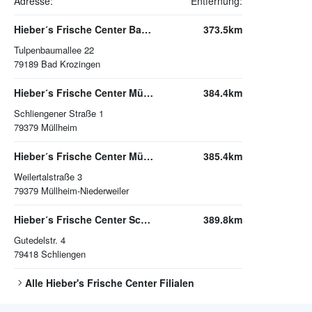
Adresse:
Entfernung:
Hieber´s Frische Center Bad Krozingen
373.5km
Tulpenbaumallee 22
79189
Bad Krozingen
Hieber´s Frische Center Müllheim
384.4km
Schliengener Straße 1
79379
Müllheim
Hieber´s Frische Center Müllheim-Niederweiler
385.4km
Weilertalstraße 3
79379
Müllheim-Niederweiler
Hieber´s Frische Center Schliengen
389.8km
Gutedelstr. 4
79418
Schliengen
Alle
Hieber's Frische Center
Filialen