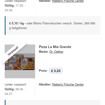
Leider verpasst!
Händler:
Hieber's Frische Center
Gültig:
17.05. -
23.05.
€ 5,10 / kg -
oder Bistro Flammkuchen versch. Sorten, 265-390
g tiefgefroren
Pizza La Mia Grande
Verpasst!
Marke:
Dr. Oetker
Preis:
€ 3,33
Leider verpasst!
Händler:
Hieber's Frische Center
Gültig:
28.06. -
04.07.