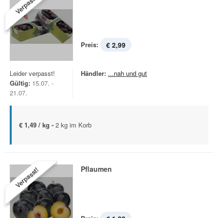
Verpasst!
Preis:
€ 2,99
Leider verpasst!
Händler:
...nah und gut
Gültig:
15.07. -
21.07.
€ 1,49 / kg -
2 kg im Korb
Pflaumen
Verpasst!