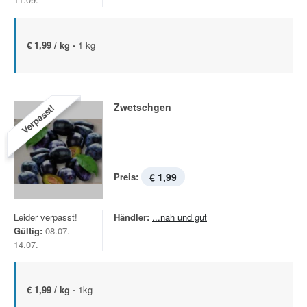
€ 1,99 / kg -
1 kg
Zwetschgen
Verpasst!
Preis:
€ 1,99
Leider verpasst!
Händler:
...nah und gut
Gültig:
08.07. -
14.07.
€ 1,99 / kg -
1kg