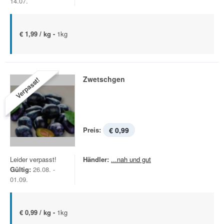
14.07.
€ 1,99 / kg -
1kg
Zwetschgen
Verpasst!
Preis:
€ 0,99
Leider verpasst!
Händler:
...nah und gut
Gültig:
26.08. -
01.09.
€ 0,99 / kg -
1kg