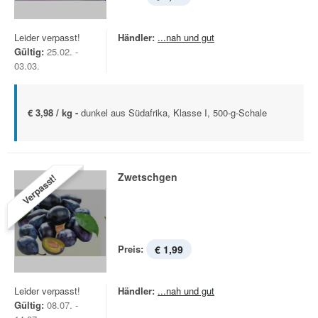
Leider verpasst!
Händler:
...nah und gut
Gültig:
25.02. -
03.03.
€ 3,98 / kg -
dunkel aus Südafrika, Klasse I, 500-g-Schale
Zwetschgen
Verpasst!
Preis:
€ 1,99
Leider verpasst!
Händler:
...nah und gut
Gültig:
08.07. -