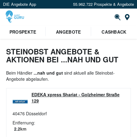
DIE Angebote App
55.962.722 Prospekte & Angebote
St
×
PROSPEKTE
ANGEBOTE
CASHBACK
Verrate uns deinen Standort um
Angebote in deiner Nähe
zu
sehen.
STEINOBST ANGEBOTE &
AKTIONEN BEI ...NAH UND GUT
Standort festlegen
Beim Händler
...nah und gut
sind aktuell alle Steinobst-
Angebote abgelaufen.
EDEKA xpress Shariat
-
Golzheimer Straße
129
40476
Düsseldorf
Entfernung:
2.2
km