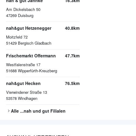
nah & gut Jähnke
16.3km
Am Dickelsbach 50
47269
Duisburg
nah&gut Hetzenegger
40.8km
Moitzfeld 72
51429
Bergisch Gladbach
Frischemarkt Offermann
47.7km
Westfalenstraße 17
51688
Wipperfürth-Kreuzberg
nah&gut Hecken
76.5km
Vierwindener Straße 13
53578
Windhagen
Alle
...nah und gut
Filialen