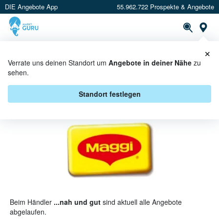
DIE Angebote App
55.962.722 Prospekte & Angebote
St
×
PROSPEKTE
ANGEBOTE
CASHBACK
Verrate uns deinen Standort um
Angebote in deiner Nähe
zu
sehen.
MAGGI BEI ...NAH UND GUT -
ANGEBOTE & AKTIONEN
Standort festlegen
Beim Händler
...nah und gut
sind aktuell alle Angebote
abgelaufen.