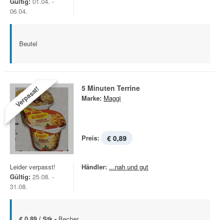
Gültig:
01.04. -
06.04.
Beutel
5 Minuten Terrine
Verpasst!
Marke:
Maggi
Preis:
€ 0,89
Leider verpasst!
Händler:
...nah und gut
Gültig:
25.08. -
31.08.
€ 0,89 / Stk -
Becher