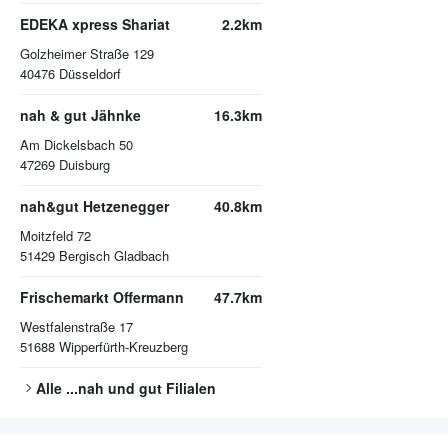
EDEKA xpress Shariat
2.2km
Golzheimer Straße 129
40476
Düsseldorf
nah & gut Jähnke
16.3km
Am Dickelsbach 50
47269
Duisburg
nah&gut Hetzenegger
40.8km
Moitzfeld 72
51429
Bergisch Gladbach
Frischemarkt Offermann
47.7km
Westfalenstraße 17
51688
Wipperfürth-Kreuzberg
Alle
...nah und gut
Filialen