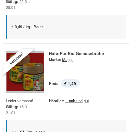
Gültig:
22.01. -
28.01.
€ 0,49 / kg -
Beutel
NaturPur Bio Gemüsebrühe
Verpasst!
Marke:
Maggi
Preis:
€ 1,49
Leider verpasst!
Händler:
...nah und gut
Gültig:
15.01. -
21.01.
€ 11,64 / kg -
128 g