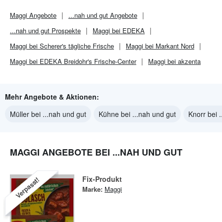
Maggi
Angebote
...nah und gut
Angebote
...nah und gut
Prospekte
Maggi bei EDEKA
Maggi bei Scherer's tägliche Frische
Maggi bei Markant Nord
Maggi bei EDEKA Breidohr's Frische-Center
Maggi bei akzenta
Mehr Angebote & Aktionen:
Müller bei ...nah und gut
Kühne bei ...nah und gut
Knorr bei 
MAGGI ANGEBOTE BEI ...NAH UND GUT
Fix-Produkt
Verpasst!
Marke:
Maggi