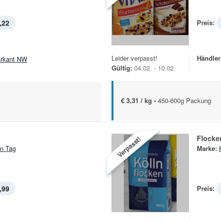
,22
Preis:
Leider verpasst!
Händler
rkant NW
Gültig:
04.02. - 10.02.
€ 3,31 / kg -
450-600g Packung
Flocke
Verpasst!
n Tag
Marke:
,99
Preis: