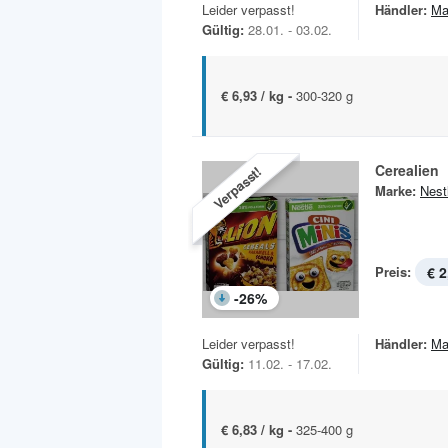
Leider verpasst!
Händler:
Ma
Gültig:
28.01. - 03.02.
€ 6,93 / kg -
300-320 g
Cerealien
Verpasst!
Marke:
Nest
Preis:
€ 2
-
26
%
Leider verpasst!
Händler:
Ma
Gültig:
11.02. - 17.02.
€ 6,83 / kg -
325-400 g