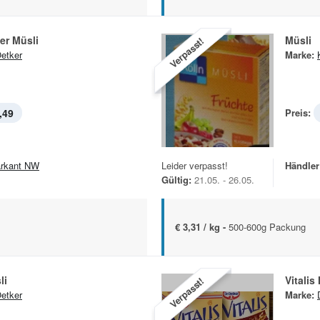
per Müsli
Müsli
Verpasst!
Oetker
Marke:
,49
Preis:
rkant NW
Leider verpasst!
Händler
Gültig:
21.05. - 26.05.
€ 3,31 / kg -
500-600g Packung
li
Vitalis
Verpasst!
Oetker
Marke: