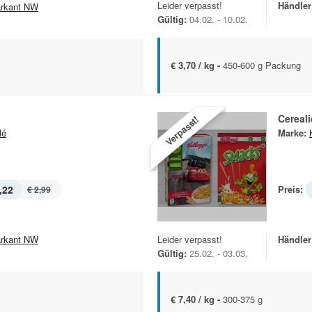
Leider verpasst!
Händler
rkant NW
Gültig:
04.02. - 10.02.
€ 3,70 / kg -
450-600 g Packung
Cereal
Verpasst!
lé
Marke:
,22
Preis:
€ 2,99
rkant NW
Leider verpasst!
Händler
Gültig:
25.02. - 03.03.
€ 7,40 / kg -
300-375 g