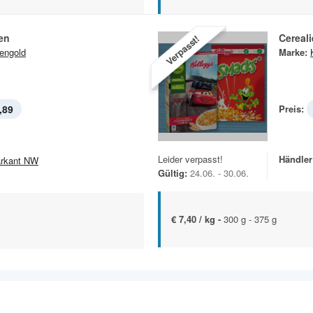
en
Cereal
Verpasst!
engold
Marke:
,89
Preis:
Leider verpasst!
Händler
rkant NW
Gültig:
24.06. - 30.06.
€ 7,40 / kg -
300 g - 375 g