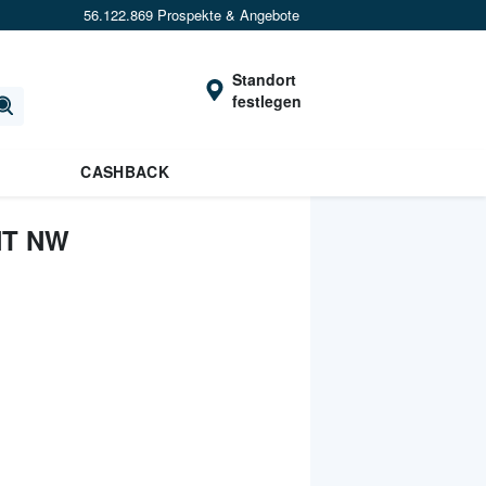
56.122.869 Prospekte & Angebote
Standort
festlegen
CASHBACK
NT NW