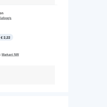
ien
Kellogg's
€ 2,22
:
Markant NW