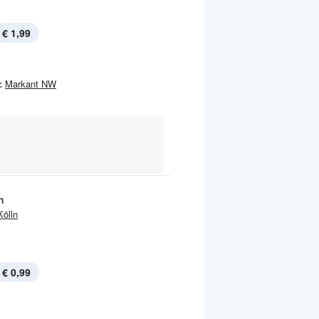
€ 1,99
:
Markant NW
n
Kölln
€ 0,99