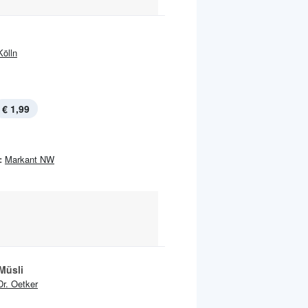
Kölln
€ 1,99
:
Markant NW
 Müsli
Dr. Oetker