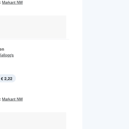
:
Markant NW
ien
Kellogg's
€ 2,22
:
Markant NW