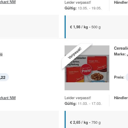
rkant NW
Leider verpasst!
Händler
Gültig:
13.05. - 19.05.
€ 1,98 / kg -
500 g
Cereal
Verpasst!
lé
Marke:
,22
Preis:
rkant NW
Leider verpasst!
Händler
Gültig:
11.03. - 17.03.
€ 2,65 / kg -
750 g