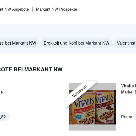
nt NW
Angebote
Markant NW
Prospekte
se bei Markant NW
Brokkoli und Kohl bei Markant NW
Valentins
OTE BEI MARKANT NW
Vitalis
Verpasst!
lé
Marke:
,22
Preis: