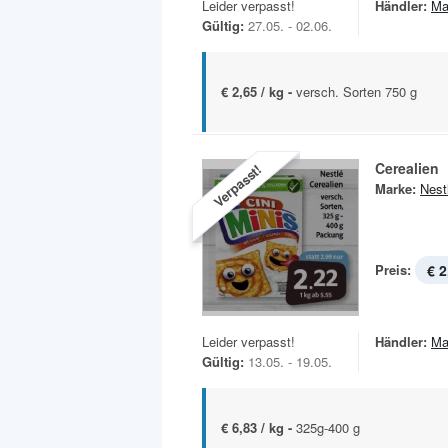
Leider verpasst!
Händler:
Ma
Gültig:
27.05. - 02.06.
€ 2,65 / kg -
versch. Sorten 750 g
Cerealien
Verpasst!
Marke:
Nest
Preis:
€ 2
Leider verpasst!
Händler:
Ma
Gültig:
13.05. - 19.05.
€ 6,83 / kg -
325g-400 g