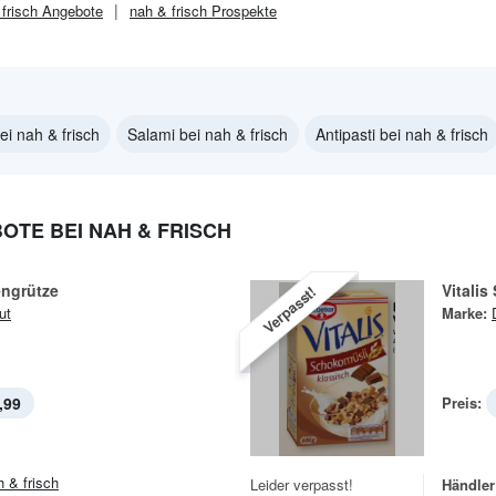
frisch
Angebote
nah & frisch
Prospekte
ei nah & frisch
Salami bei nah & frisch
Antipasti bei nah & frisch
TE BEI NAH & FRISCH
ngrütze
Vitalis
Verpasst!
ut
Marke:
,99
Preis:
h & frisch
Leider verpasst!
Händler