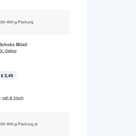
 450–600-g-Packung
 Schoko Müsli
Dr. Oetker
€ 2,49
:
nah & frisch
450–600-g-Packung je