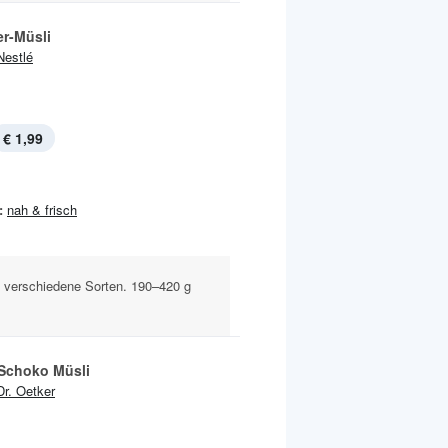
r-Müsli
Nestlé
€ 1,99
:
nah & frisch
. verschiedene Sorten. 190–420 g
 Schoko Müsli
Dr. Oetker