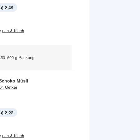
€ 2,49
:
nah & frisch
 450–600-g-Packung
 Schoko Müsli
Dr. Oetker
€ 2,22
:
nah & frisch