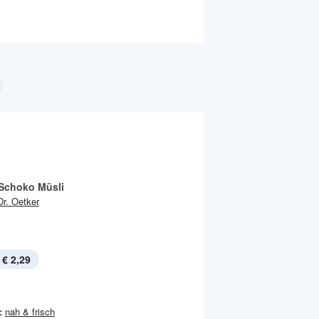
 Schoko Müsli
Dr. Oetker
€ 2,29
:
nah & frisch