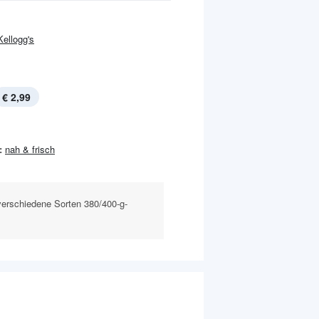
Kellogg's
€ 2,99
:
nah & frisch
verschiedene Sorten 380/400-g-