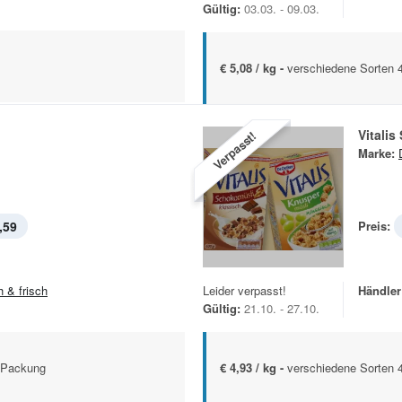
Gültig:
03.03. - 09.03.
€ 5,08 / kg -
verschiedene Sorten
Vitalis
Verpasst!
Marke:
,59
Preis:
h & frisch
Leider verpasst!
Händler
Gültig:
21.10. - 27.10.
g-Packung
€ 4,93 / kg -
verschiedene Sorten