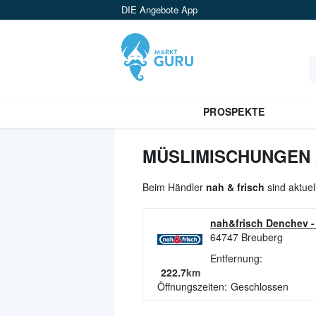
DIE Angebote App
PROSPEKTE
MÜSLIMISCHUNGEN 
Beim Händler
nah & frisch
sind aktue
nah&frisch Denchev
64747
Breuberg
Entfernung:
222.7
km
Öffnungszeiten:
Geschlossen