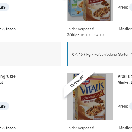
,99
Preis:
h & frisch
Leider verpasst!
Händler
Gültig:
18.10. - 24.10.
€ 4,15 / kg -
verschiedene Sorten
ngrütze
Vitalis
Verpasst!
ut
Marke:
,99
Preis:
h & frisch
Leider verpasst!
Händler