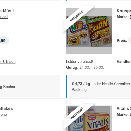
o Müsli
Knuspe
Verpasst!
esli
Marke:
,99
Preis:
h & frisch
Leider verpasst!
Händler
Gültig:
24.03. - 30.03.
€ 4,73 / kg -
oder Nestlé Cerealien
-g-Becher
Packung
nflakes
Vitalis
Verpasst!
ener
Marke: