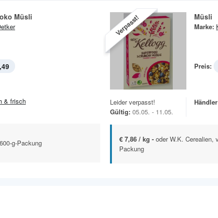
hoko Müsli
Müsli
Verpasst!
Oetker
Marke:
,49
Preis:
h & frisch
Leider verpasst!
Händler
Gültig:
05.05. - 11.05.
€ 7,86 / kg -
oder W.K. Cerealien, 
–600-g-Packung
Packung