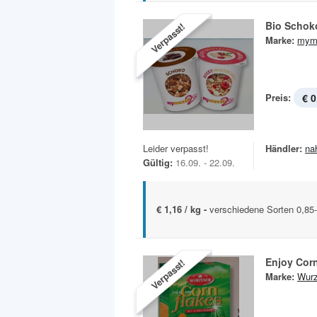
Bio Schok
Verpasst!
Marke:
mymu
Preis:
€ 0
Leider verpasst!
Händler:
na
Gültig:
16.09. - 22.09.
€ 1,16 / kg -
verschiedene Sorten 0,85
Enjoy Cor
Verpasst!
Marke:
Wurz