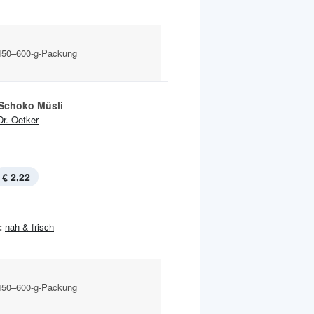
 450–600-g-Packung
 Schoko Müsli
Dr. Oetker
€ 2,22
:
nah & frisch
 450–600-g-Packung