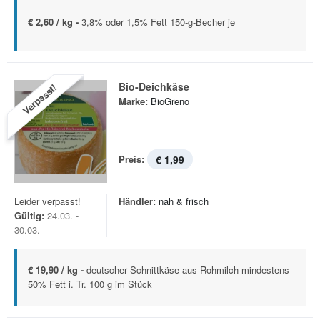
€ 2,60 / kg -
3,8% oder 1,5% Fett 150-g-Becher je
Bio-Deichkäse
Verpasst!
Marke:
BioGreno
Preis:
€ 1,99
Leider verpasst!
Händler:
nah & frisch
Gültig:
24.03. -
30.03.
€ 19,90 / kg -
deutscher Schnittkäse aus Rohmilch mindestens
50% Fett i. Tr. 100 g im Stück