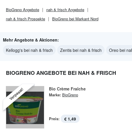
BioGreno
Angebote
nah & frisch
Angebote
nah & frisch
Prospekte
BioGreno bei Markant Nord
Mehr Angebote & Aktionen:
Kellogg's bei nah & frisch
Zentis bei nah & frisch
Oreo bei nah
BIOGRENO ANGEBOTE BEI NAH & FRISCH
Bio Crème Fraîche
Verpasst!
Marke:
BioGreno
Preis:
€ 1,49