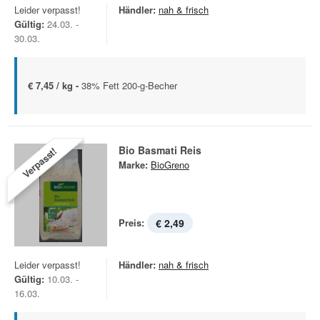
Leider verpasst!
Händler:
nah & frisch
Gültig:
24.03. -
30.03.
€ 7,45 / kg -
38% Fett 200-g-Becher
Bio Basmati Reis
Verpasst!
Marke:
BioGreno
Preis:
€ 2,49
Leider verpasst!
Händler:
nah & frisch
Gültig:
10.03. -
16.03.