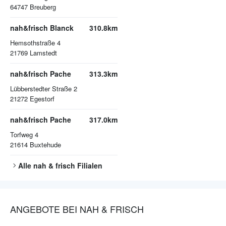
64747
Breuberg
nah&frisch Blanck
310.8km
Hemsothstraße 4
21769
Lamstedt
nah&frisch Pache
313.3km
Lübberstedter Straße 2
21272
Egestorf
nah&frisch Pache
317.0km
Torfweg 4
21614
Buxtehude
Alle
nah & frisch
Filialen
ANGEBOTE BEI NAH & FRISCH