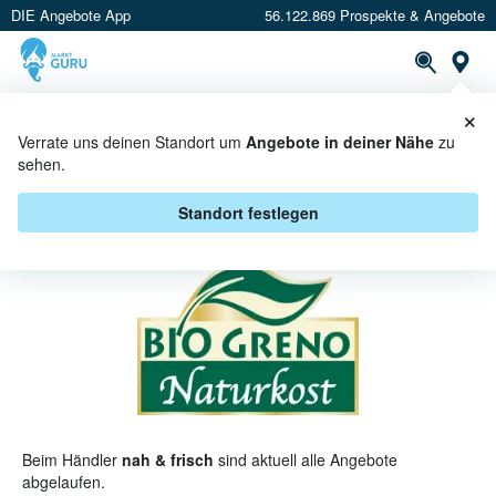
DIE Angebote App
56.122.869 Prospekte & Angebote
St
×
PROSPEKTE
ANGEBOTE
CASHBACK
Verrate uns deinen Standort um
Angebote in deiner Nähe
zu
sehen.
BIOGRENO BEI NAH & FRISCH -
ANGEBOTE & AKTIONEN
Standort festlegen
Beim Händler
nah & frisch
sind aktuell alle Angebote
abgelaufen.