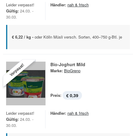
Leider verpasst!
Händler:
nah & frisch
Gültig:
24.03. -
30.03.
€ 6,22 / kg -
oder Kölln Müsli versch. Sorten, 400–750 g-Btl. je
Bio-Joghurt Mild
Verpasst!
Marke:
BioGreno
Preis:
€ 0,39
Leider verpasst!
Händler:
nah & frisch
Gültig:
24.03. -
30.03.