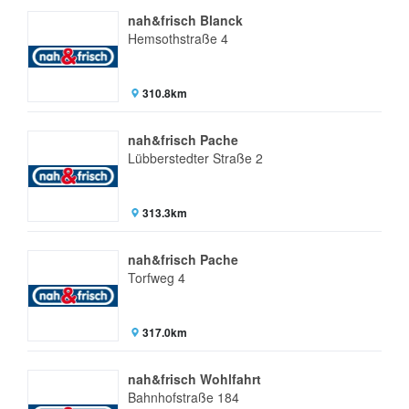
nah&frisch Blanck
Hemsothstraße 4
310.8km
nah&frisch Pache
Lübberstedter Straße 2
313.3km
nah&frisch Pache
Torfweg 4
317.0km
nah&frisch Wohlfahrt
Bahnhofstraße 184