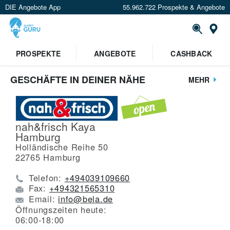
DIE Angebote App
55.962.722 Prospekte & Angebote
St
PROSPEKTE
ANGEBOTE
CASHBACK
GESCHÄFTE IN DEINER NÄHE
MEHR
nah&frisch Kaya
Hamburg
Holländische Reihe 50
22765
Hamburg
Telefon:
+494039109660
Fax:
+494321565310
Email:
info@bela.de
Öffnungszeiten heute:
06:00-18:00