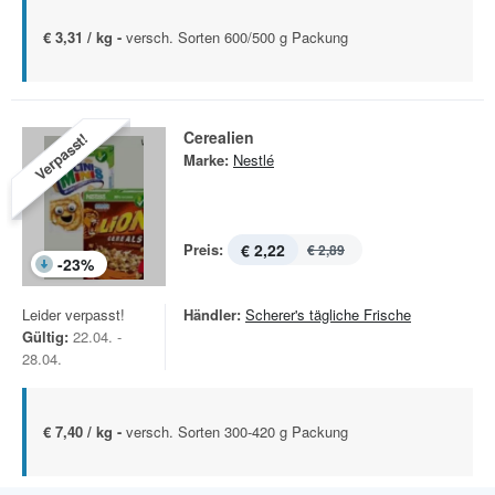
€ 3,31 / kg -
versch. Sorten 600/500 g Packung
Cerealien
Verpasst!
Marke:
Nestlé
Preis:
€ 2,22
€ 2,89
-
23
%
Leider verpasst!
Händler:
Scherer's tägliche Frische
Gültig:
22.04. -
28.04.
€ 7,40 / kg -
versch. Sorten 300-420 g Packung