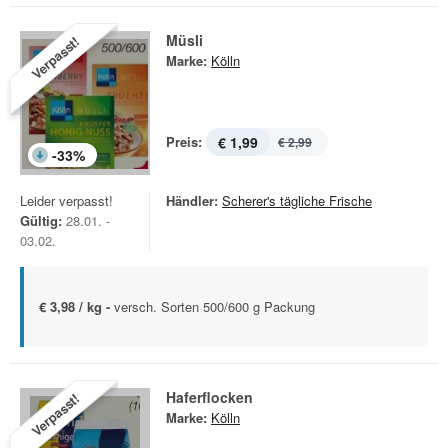
Müsli
Verpasst!
Marke:
Kölln
Preis:
€ 1,99
€ 2,99
-
33
%
Leider verpasst!
Händler:
Scherer's tägliche Frische
Gültig:
28.01. -
03.02.
€ 3,98 / kg -
versch. Sorten 500/600 g Packung
Haferflocken
Verpasst!
Marke:
Kölln