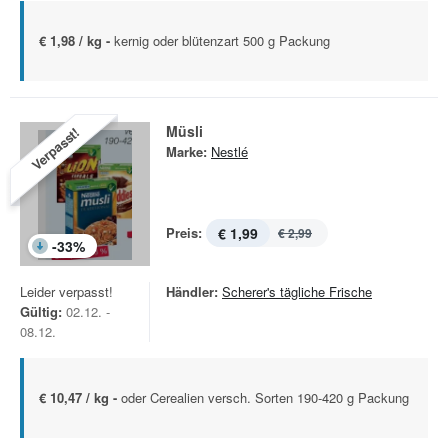
€ 1,98 / kg -
kernig oder blütenzart 500 g Packung
Müsli
Verpasst!
Marke:
Nestlé
Preis:
€ 1,99
€ 2,99
-
33
%
Leider verpasst!
Händler:
Scherer's tägliche Frische
Gültig:
02.12. -
08.12.
€ 10,47 / kg -
oder Cerealien versch. Sorten 190-420 g Packung