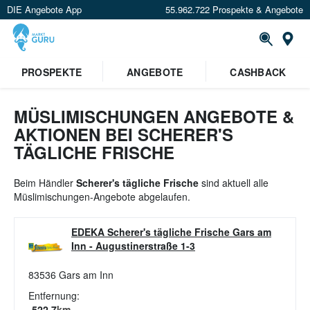
DIE Angebote App
55.962.722 Prospekte & Angebote
St
×
PROSPEKTE
ANGEBOTE
CASHBACK
Verrate uns deinen Standort um
Angebote in deiner Nähe
zu
sehen.
MÜSLIMISCHUNGEN ANGEBOTE &
AKTIONEN BEI SCHERER'S
Standort festlegen
TÄGLICHE FRISCHE
Beim Händler
Scherer's tägliche Frische
sind aktuell alle
Müslimischungen-Angebote abgelaufen.
EDEKA Scherer's tägliche Frische Gars am
Inn
-
Augustinerstraße 1-3
83536
Gars am Inn
Entfernung:
522.7
km