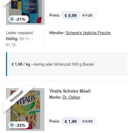
Preis:
€ 0,99
€ 1,25
-
21
%
Leider verpasst!
Händler:
Scherer's tägliche Frische
Gültig:
25.11. -
01.12.
€ 1,98 / kg -
kernig oder blütenzart 500 g Beutel
Vitalis Schoko Müsli
Verpasst!
Marke:
Dr. Oetker
Preis:
€ 1,99
€ 2,99
-
33
%