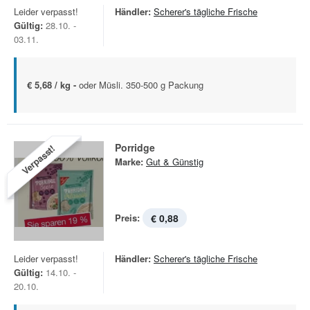
Leider verpasst!
Händler:
Scherer's tägliche Frische
Gültig:
28.10. -
03.11.
€ 5,68 / kg -
oder Müsli. 350-500 g Packung
Porridge
Verpasst!
Marke:
Gut & Günstig
Preis:
€ 0,88
Leider verpasst!
Händler:
Scherer's tägliche Frische
Gültig:
14.10. -
20.10.