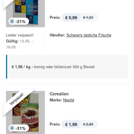
Preis:
€ 0,99
€ 1,25
-
21
%
Leider verpasst!
Händler:
Scherer's tägliche Frische
Gültig:
13.05. -
19.05.
€ 1,98 / kg -
kernig oder blütenzart 500 g Beutel
Cerealien
Verpasst!
Marke:
Nestlé
Preis:
€ 1,99
€ 2,89
-
31
%