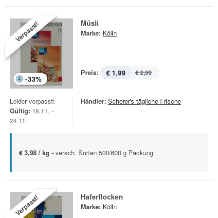
Müsli
Verpasst!
Marke:
Kölln
Preis:
€ 1,99
€ 2,99
-
33
%
Leider verpasst!
Händler:
Scherer's tägliche Frische
Gültig:
18.11. -
24.11.
€ 3,98 / kg -
versch. Sorten 500/600 g Packung
Haferflocken
Verpasst!
Marke:
Kölln