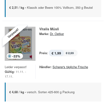
€ 2,51 / kg -
Klassik oder Beere 100% Vollkorn, 350 g Beutel
Vitalis Müsli
Verpasst!
Marke:
Dr. Oetker
Preis:
€ 1,99
€ 2,99
-
33
%
Leider verpasst!
Händler:
Scherer's tägliche Frische
Gültig:
11.11. -
17.11.
€ 4,68 / kg -
versch. Sorten 425-600 g Packung