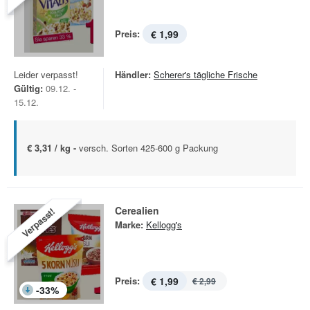
Preis:
€ 1,99
Leider verpasst!
Händler:
Scherer's tägliche Frische
Gültig:
09.12. -
15.12.
€ 3,31 / kg -
versch. Sorten 425-600 g Packung
Cerealien
Verpasst!
Marke:
Kellogg's
Preis:
€ 1,99
€ 2,99
-
33
%