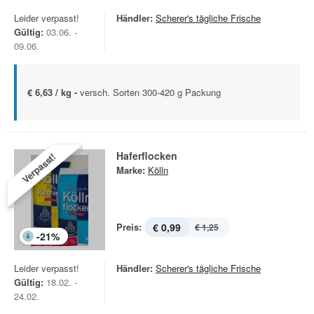
Leider verpasst!
Händler:
Scherer's tägliche Frische
Gültig:
03.06. -
09.06.
€ 6,63 / kg -
versch. Sorten 300-420 g Packung
Haferflocken
Verpasst!
Marke:
Kölln
Preis:
€ 0,99
€ 1,25
-
21
%
Leider verpasst!
Händler:
Scherer's tägliche Frische
Gültig:
18.02. -
24.02.