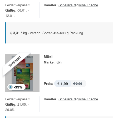
Leider verpasst!
Händler:
Scherer's tägliche Frische
Gültig:
06.01. -
12.01.
€ 3,31 / kg -
versch. Sorten 425-600 g Packung
Müsli
Verpasst!
Marke:
Kölln
Preis:
€ 1,99
€ 2,99
-
33
%
Leider verpasst!
Händler:
Scherer's tägliche Frische
Gültig:
21.05. -
26.05.