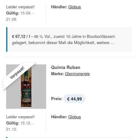
Leider verpasst!
Händler:
Globus
Gültig:
15.09. -
21.09.
€ 67,12 / l -
46 % Vol., zuerst 10 Jahre in Bourbonfässern
gelagert, bekommt dieser Malt die Möglichkeit, weitere ...
Quinta Ruban
Verpasst!
Marke:
Glenmorangie
Preis:
€ 44,99
Leider verpasst!
Händler:
Globus
Gültig:
15.12. -
21.12.