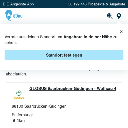
DIE Angebote App
56.199.446 Prospekte & Angebote
St
×
PROSPEKTE
ANGEBOTE
CASHBACK
Verrate uns deinen Standort um
Angebote in deiner Nähe
zu
sehen.
WHISKEY ANGEBOTE &
AKTIONEN BEI GLOBUS
Standort festlegen
Beim Händler
Globus
sind aktuell alle Whiskey-Angebote
abgelaufen.
GLOBUS Saarbrücken-Güdingen
-
Wolfsau 4
66130
Saarbrücken-Güdingen
Entfernung:
6.4
km