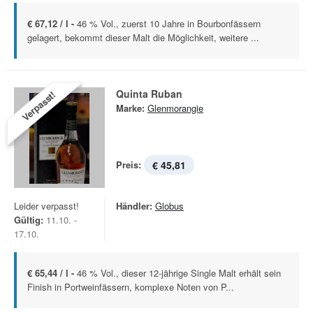
€ 67,12 / l -
46 % Vol., zuerst 10 Jahre in Bourbonfässern
gelagert, bekommt dieser Malt die Möglichkeit, weitere ...
Quinta Ruban
Verpasst!
Marke:
Glenmorangie
Preis:
€ 45,81
Leider verpasst!
Händler:
Globus
Gültig:
11.10. -
17.10.
€ 65,44 / l -
46 % Vol., dieser 12-jährige Single Malt erhält sein
Finish in Portweinfässern, komplexe Noten von P...