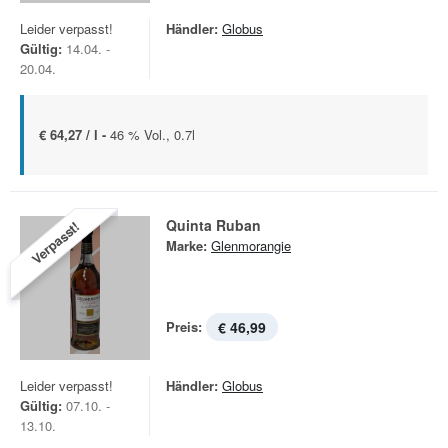
Leider verpasst!
Händler:
Globus
Gültig:
14.04. -
20.04.
€ 64,27 / l -
46 % Vol., 0.7l
Quinta Ruban
Verpasst!
Marke:
Glenmorangie
Preis:
€ 46,99
Leider verpasst!
Händler:
Globus
Gültig:
07.10. -
13.10.