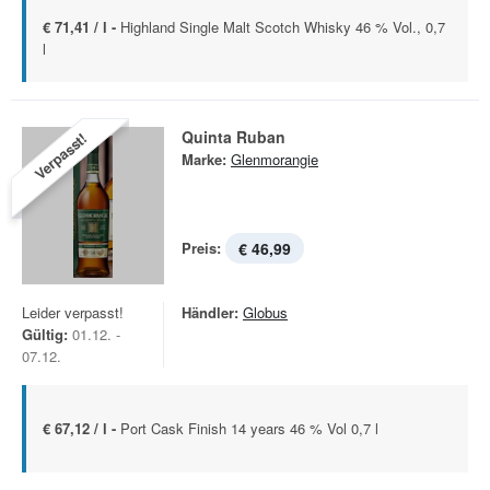
€ 71,41 / l -
Highland Single Malt Scotch Whisky 46 % Vol., 0,7
l
Quinta Ruban
Verpasst!
Marke:
Glenmorangie
Preis:
€ 46,99
Leider verpasst!
Händler:
Globus
Gültig:
01.12. -
07.12.
€ 67,12 / l -
Port Cask Finish 14 years 46 % Vol 0,7 l