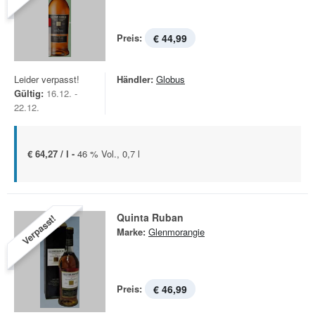
Preis:
€ 44,99
Leider verpasst!
Händler:
Globus
Gültig:
16.12. -
22.12.
€ 64,27 / l -
46 % Vol., 0,7 l
Quinta Ruban
Verpasst!
Marke:
Glenmorangie
Preis:
€ 46,99