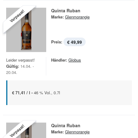
Quinta Ruban
Verpasst!
Marke:
Glenmorangie
Preis:
€ 49,99
Leider verpasst!
Händler:
Globus
Gültig:
14.04. -
20.04.
€ 71,41 / l -
46 % Vol., 0.7l
Quinta Ruban
Verpasst!
Marke:
Glenmorangie