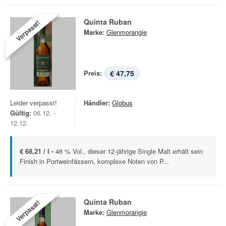
Quinta Ruban
Verpasst!
Marke:
Glenmorangie
Preis:
€ 47,75
Leider verpasst!
Händler:
Globus
Gültig:
06.12. -
12.12.
€ 68,21 / l -
46 % Vol., dieser 12-jährige Single Malt erhält sein
Finish in Portweinfässern, komplexe Noten von P...
Quinta Ruban
Verpasst!
Marke:
Glenmorangie