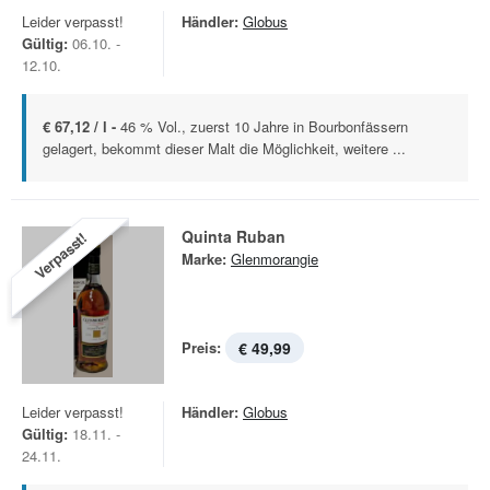
Leider verpasst!
Händler:
Globus
Gültig:
06.10. -
12.10.
€ 67,12 / l -
46 % Vol., zuerst 10 Jahre in Bourbonfässern
gelagert, bekommt dieser Malt die Möglichkeit, weitere ...
Quinta Ruban
Verpasst!
Marke:
Glenmorangie
Preis:
€ 49,99
Leider verpasst!
Händler:
Globus
Gültig:
18.11. -
24.11.