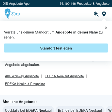
DIE Angebote App
56.199.446 Prospekte & Angebote
St
×
PROSPEKTE
ANGEBOTE
CASHBACK
Verrate uns deinen Standort um
Angebote in deiner Nähe
zu
sehen.
WHISKEY ANGEBOTE &
AKTIONEN BEI EDEKA NEUKAUF
Standort festlegen
Beim Händler
EDEKA Neukauf
sind aktuell alle Whiskey-
Angebote abgelaufen.
Alle
Whiskey
Angebote
EDEKA Neukauf
Angebote
EDEKA Neukauf
Prospekte
Ähnliche Angebote:
Cocktails bei EDEKA Neukauf
Brände bei EDEKA Neukauf
W