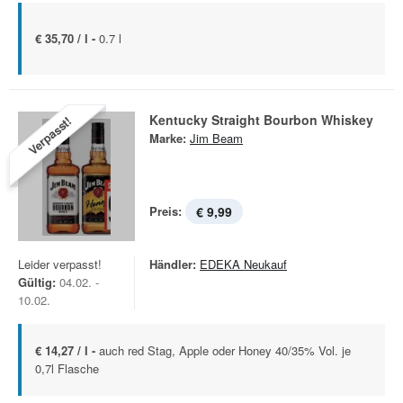
€ 35,70 / l -
0.7 l
Kentucky Straight Bourbon Whiskey
Verpasst!
Marke:
Jim Beam
Preis:
€ 9,99
Leider verpasst!
Händler:
EDEKA Neukauf
Gültig:
04.02. -
10.02.
€ 14,27 / l -
auch red Stag, Apple oder Honey 40/35% Vol. je
0,7l Flasche