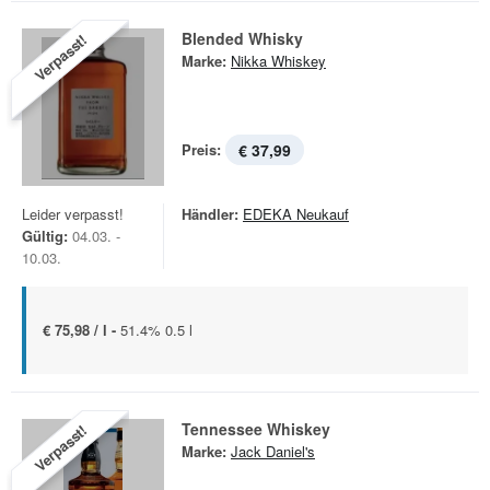
Blended Whisky
Verpasst!
Marke:
Nikka Whiskey
Preis:
€ 37,99
Leider verpasst!
Händler:
EDEKA Neukauf
Gültig:
04.03. -
10.03.
€ 75,98 / l -
51.4% 0.5 l
Tennessee Whiskey
Verpasst!
Marke:
Jack Daniel's