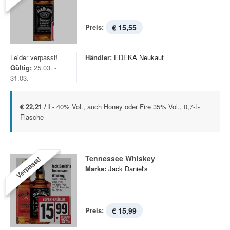
Preis:
€ 15,55
Leider verpasst!
Händler:
EDEKA Neukauf
Gültig:
25.03. -
31.03.
€ 22,21 / l -
40% Vol., auch Honey oder Fire 35% Vol., 0,7-L-
Flasche
Tennessee Whiskey
Verpasst!
Marke:
Jack Daniel's
Preis:
€ 15,99