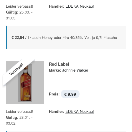
Leider verpasst!
Händler:
EDEKA Neukauf
Gültig:
25.03. -
31.03.
€ 22,84 / l -
auch Honey oder Fire 40/35% Vol. je 0,7l Flasche
Red Label
Verpasst!
Marke:
Johnnie Walker
Preis:
€ 9,99
Leider verpasst!
Händler:
EDEKA Neukauf
Gültig:
28.01. -
03.02.