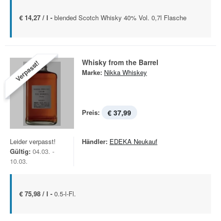
€ 14,27 / l -
blended Scotch Whisky 40% Vol. 0,7l Flasche
Whisky from the Barrel
Verpasst!
Marke:
Nikka Whiskey
Preis:
€ 37,99
Leider verpasst!
Händler:
EDEKA Neukauf
Gültig:
04.03. -
10.03.
€ 75,98 / l -
0.5-l-Fl.