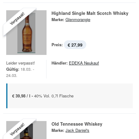
Highland Single Malt Scotch Whisky
Verpasst!
Marke:
Glenmorangie
Preis:
€ 27,99
Leider verpasst!
Händler:
EDEKA Neukauf
Gültig:
18.03. -
24.03.
€ 39,98 / l -
40% Vol. 0,7l Flasche
Old Tennessee Whiskey
Verpasst!
Marke:
Jack Daniel's