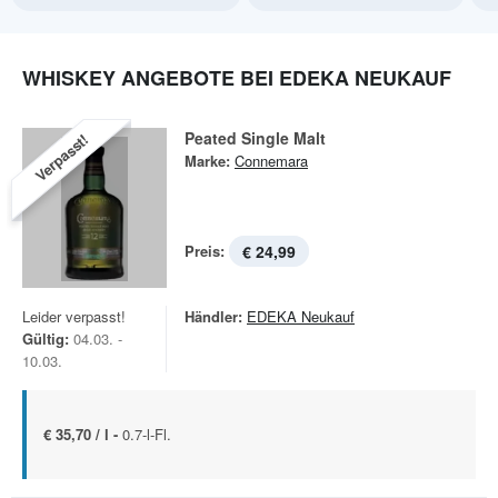
WHISKEY ANGEBOTE BEI EDEKA NEUKAUF
Peated Single Malt
Verpasst!
Marke:
Connemara
Preis:
€ 24,99
Leider verpasst!
Händler:
EDEKA Neukauf
Gültig:
04.03. -
10.03.
€ 35,70 / l -
0.7-l-Fl.