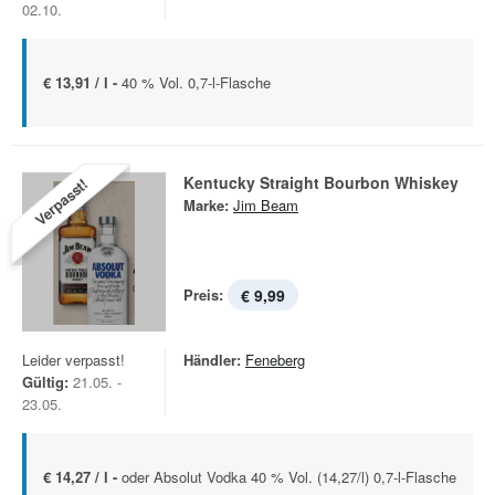
02.10.
€ 13,91 / l -
40 % Vol. 0,7-l-Flasche
Kentucky Straight Bourbon Whiskey
Verpasst!
Marke:
Jim Beam
Preis:
€ 9,99
Leider verpasst!
Händler:
Feneberg
Gültig:
21.05. -
23.05.
€ 14,27 / l -
oder Absolut Vodka 40 % Vol. (14,27/l) 0,7-l-Flasche