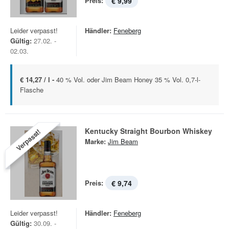
Preis:
€ 9,99
Leider verpasst!
Händler:
Feneberg
Gültig:
27.02. -
02.03.
€ 14,27 / l -
40 % Vol. oder Jim Beam Honey 35 % Vol. 0,7-l-
Flasche
Kentucky Straight Bourbon Whiskey
Verpasst!
Marke:
Jim Beam
Preis:
€ 9,74
Leider verpasst!
Händler:
Feneberg
Gültig:
30.09. -