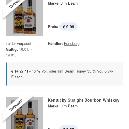
Verpasst!
Marke:
Jim Beam
Preis:
€ 9,99
Leider verpasst!
Händler:
Feneberg
Gültig:
16.01. -
19.01.
€ 14,27 / l -
40 % Vol. oder Jim Beam Honey 35 % Vol. 0,7-l-
Flasch
Kentucky Straight Bourbon Whiskey
Verpasst!
Marke:
Jim Beam