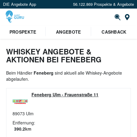
DIE Angebote App
56.122.869 Prospekte & Angebote
St
×
PROSPEKTE
ANGEBOTE
CASHBACK
Verrate uns deinen Standort um
Angebote in deiner Nähe
zu
sehen.
WHISKEY ANGEBOTE &
AKTIONEN BEI FENEBERG
Standort festlegen
Beim Händler
Feneberg
sind aktuell alle Whiskey-Angebote
abgelaufen.
Feneberg Ulm
-
Frauenstraße 11
89073
Ulm
Entfernung:
390.2
km