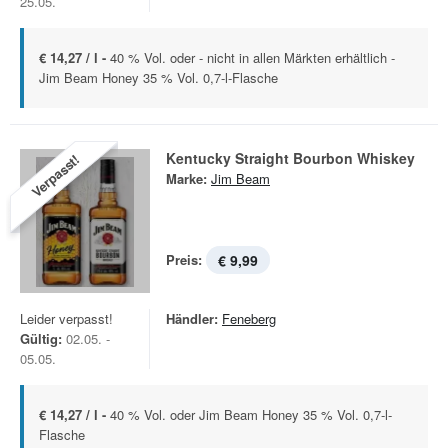
25.05.
€ 14,27 / l -
40 % Vol. oder - nicht in allen Märkten erhältlich -
Jim Beam Honey 35 % Vol. 0,7-l-Flasche
Kentucky Straight Bourbon Whiskey
Verpasst!
Marke:
Jim Beam
Preis:
€ 9,99
Leider verpasst!
Händler:
Feneberg
Gültig:
02.05. -
05.05.
€ 14,27 / l -
40 % Vol. oder Jim Beam Honey 35 % Vol. 0,7-l-
Flasche