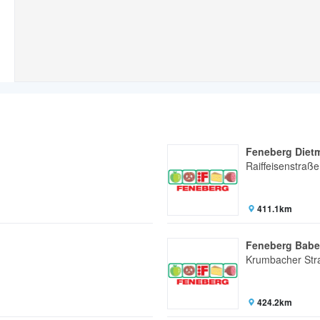
Feneberg Diet
Raiffeisenstraße
411.1km
Feneberg Bab
Krumbacher Str
424.2km