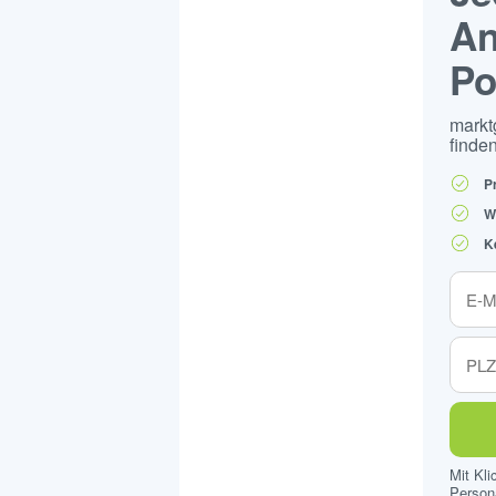
An
Po
markt
finden
P
W
K
Mit Kl
Persona