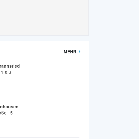
MEHR
mannsried
 1 & 3
enhausen
aße 15