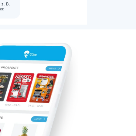
 z. B.
sen
.