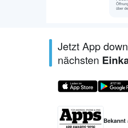
Öffnung
über de
Jetzt App dow
nächsten
Einka
Bekannt 