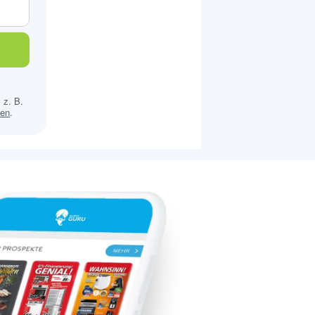
 z. B.
sen
.