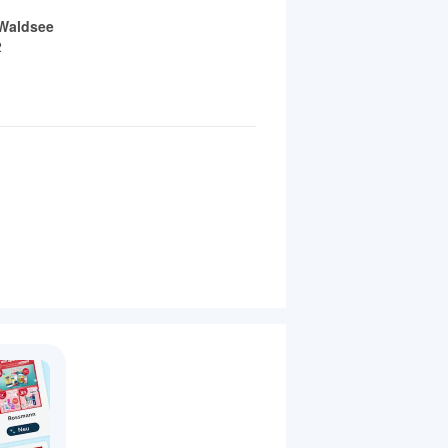
Waldsee
2