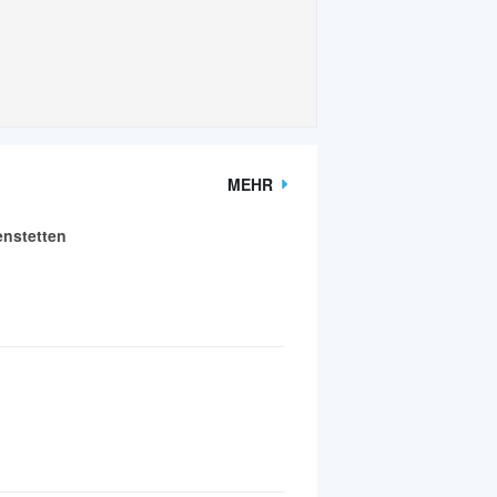
MEHR
enstetten
h