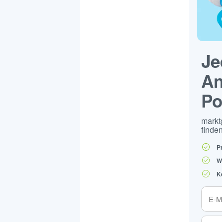
Je
An
Po
markt
finden
P
W
K