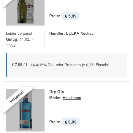
Preis:
€ 5,99
Leider verpasst!
Händler:
EDEKA Neukauf
Gültig:
11.02. -
17.02.
€ 7,98 / l -
14,4/15% Vol. oder Prosecco je 0,75l Flasche
Dry Gin
Verpasst!
Marke:
Henderson
Preis:
€ 9,99