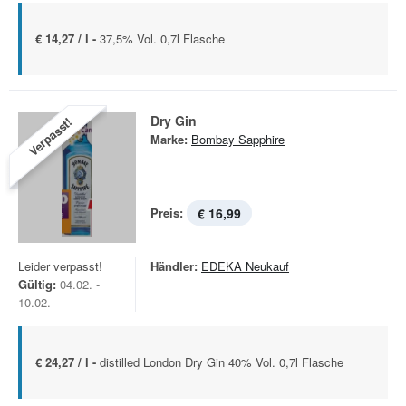
€ 14,27 / l -
37,5% Vol. 0,7l Flasche
Dry Gin
Verpasst!
Marke:
Bombay Sapphire
Preis:
€ 16,99
Leider verpasst!
Händler:
EDEKA Neukauf
Gültig:
04.02. -
10.02.
€ 24,27 / l -
distilled London Dry Gin 40% Vol. 0,7l Flasche