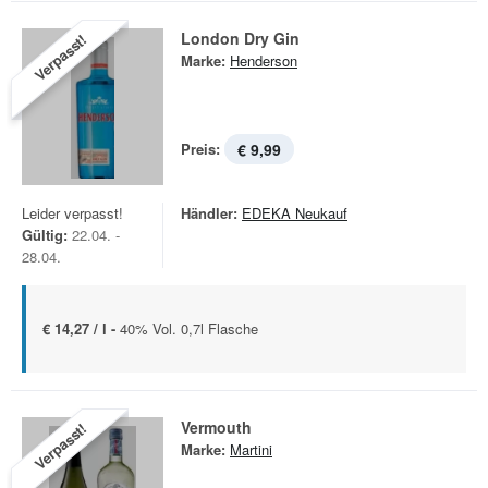
London Dry Gin
Verpasst!
Marke:
Henderson
Preis:
€ 9,99
Leider verpasst!
Händler:
EDEKA Neukauf
Gültig:
22.04. -
28.04.
€ 14,27 / l -
40% Vol. 0,7l Flasche
Vermouth
Verpasst!
Marke:
Martini