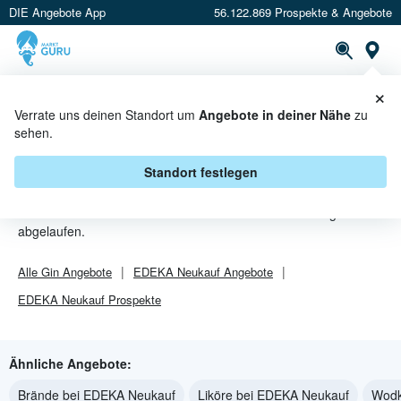
DIE Angebote App
56.122.869 Prospekte & Angebote
St
×
PROSPEKTE
ANGEBOTE
CASHBACK
Verrate uns deinen Standort um
Angebote in deiner Nähe
zu
sehen.
GIN ANGEBOTE & AKTIONEN BEI
EDEKA NEUKAUF
Standort festlegen
Beim Händler
EDEKA Neukauf
sind aktuell alle Gin-Angebote
abgelaufen.
Alle
Gin
Angebote
EDEKA Neukauf
Angebote
EDEKA Neukauf
Prospekte
Ähnliche Angebote:
Brände bei EDEKA Neukauf
Liköre bei EDEKA Neukauf
Wodk