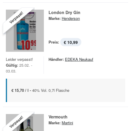
London Dry Gin
Verpasst!
Marke:
Henderson
Preis:
€ 10,99
Leider verpasst!
Händler:
EDEKA Neukauf
Gültig:
25.02. -
03.03.
€ 15,70 / l -
40% Vol. 0,7l Flasche
Vermouth
Verpasst!
Marke:
Martini