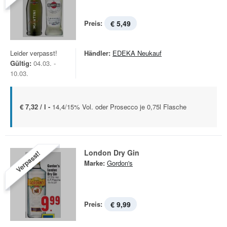
Preis:
€ 5,49
Leider verpasst!
Händler:
EDEKA Neukauf
Gültig:
04.03. -
10.03.
€ 7,32 / l -
14,4/15% Vol. oder Prosecco je 0,75l Flasche
London Dry Gin
Verpasst!
Marke:
Gordon's
Preis:
€ 9,99