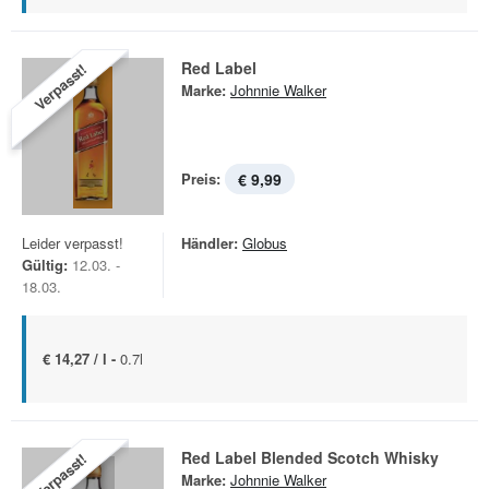
Red Label
Verpasst!
Marke:
Johnnie Walker
Preis:
€ 9,99
Leider verpasst!
Händler:
Globus
Gültig:
12.03. -
18.03.
€ 14,27 / l -
0.7l
Red Label Blended Scotch Whisky
Verpasst!
Marke:
Johnnie Walker