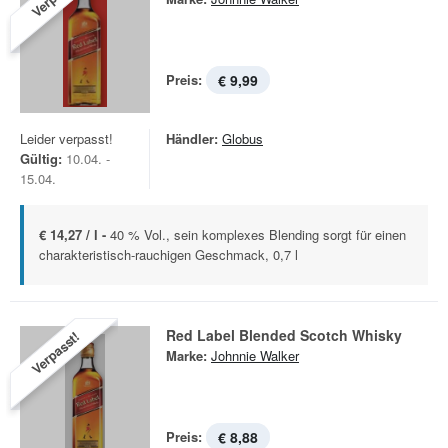
Preis:
€ 9,99
Leider verpasst!
Händler:
Globus
Gültig:
10.04. -
15.04.
€ 14,27 / l -
40 % Vol., sein komplexes Blending sorgt für einen
charakteristisch-rauchigen Geschmack, 0,7 l
Red Label Blended Scotch Whisky
Verpasst!
Marke:
Johnnie Walker
Preis:
€ 8,88