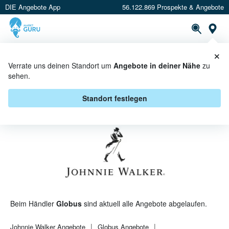
DIE Angebote App
56.122.869 Prospekte & Angebote
St
×
PROSPEKTE
ANGEBOTE
CASHBACK
Verrate uns deinen Standort um
Angebote in deiner Nähe
zu
sehen.
JOHNNIE WALKER BEI GLOBUS -
ANGEBOTE & AKTIONEN
Standort festlegen
Beim Händler
Globus
sind aktuell alle Angebote abgelaufen.
Johnnie Walker
Angebote
Globus
Angebote