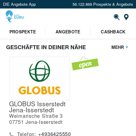
DIE Angebote App
56.122.869 Prospekte & Angebote
St
PROSPEKTE
ANGEBOTE
CASHBACK
GESCHÄFTE IN DEINER NÄHE
MEHR
GLOBUS Isserstedt
Jena-Isserstedt
Weimarische Straße 3
07751
Jena-Isserstedt
Telefon:
+4936425550