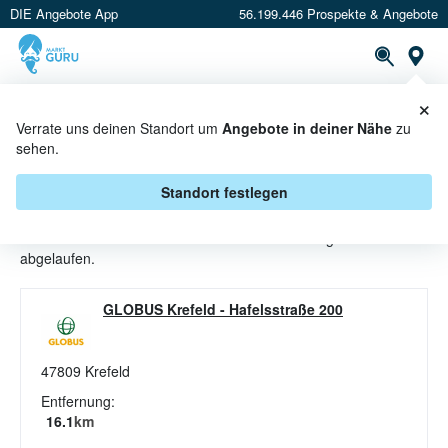
DIE Angebote App
56.199.446 Prospekte & Angebote
St
×
PROSPEKTE
ANGEBOTE
CASHBACK
Verrate uns deinen Standort um
Angebote in deiner Nähe
zu
sehen.
LIKÖRE ANGEBOTE & AKTIONEN
BEI GLOBUS
Standort festlegen
Beim Händler
Globus
sind aktuell alle Liköre-Angebote
abgelaufen.
GLOBUS Krefeld
-
Hafelsstraße 200
47809
Krefeld
Entfernung:
16.1
km