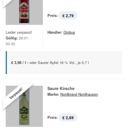
Preis:
€ 2,79
Leider verpasst!
Händler:
Globus
Gültig:
28.01. -
03.02.
€ 3,98 / l -
oder Saurer Apfel 16 % Vol., je 0,7 l
Saure Kirsche
Verpasst!
Marke:
Nordbrand Nordhausen
Preis:
€ 2,89