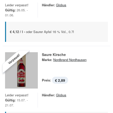
Leider verpasst!
Händler:
Globus
Gültig:
26.05. -
01.06.
€ 4,12 / l -
oder Saurer Apfel 16 % Vol., 0.7l
Saure Kirsche
Verpasst!
Marke:
Nordbrand Nordhausen
Preis:
€ 2,89
Leider verpasst!
Händler:
Globus
Gültig:
15.07. -
21.07.