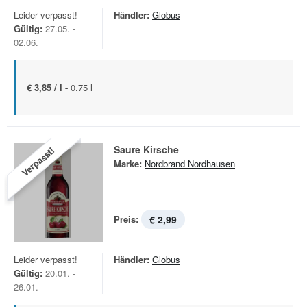
Leider verpasst!
Händler:
Globus
Gültig:
27.05. -
02.06.
€ 3,85 / l -
0.75 l
Saure Kirsche
Verpasst!
Marke:
Nordbrand Nordhausen
Preis:
€ 2,99
Leider verpasst!
Händler:
Globus
Gültig:
20.01. -
26.01.