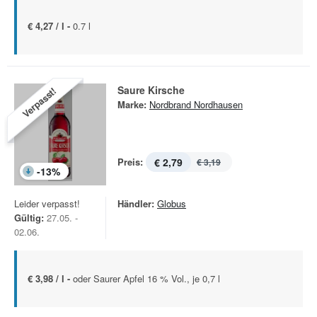
€ 4,27 / l -
0.7 l
Saure Kirsche
Verpasst!
Marke:
Nordbrand Nordhausen
Preis:
€ 2,79
€ 3,19
-
13
%
Leider verpasst!
Händler:
Globus
Gültig:
27.05. -
02.06.
€ 3,98 / l -
oder Saurer Apfel 16 % Vol., je 0,7 l