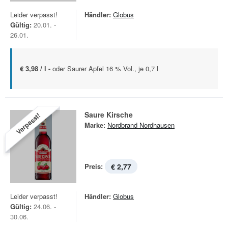
Leider verpasst!
Händler:
Globus
Gültig:
20.01. -
26.01.
€ 3,98 / l -
oder Saurer Apfel 16 % Vol., je 0,7 l
Saure Kirsche
Verpasst!
Marke:
Nordbrand Nordhausen
Preis:
€ 2,77
Leider verpasst!
Händler:
Globus
Gültig:
24.06. -
30.06.