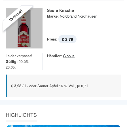
Saure Kirsche
Verpasst!
Marke:
Nordbrand Nordhausen
Preis:
€ 2,79
Leider verpasst!
Händler:
Globus
Gültig:
20.05. -
26.05.
€ 3,98 / l -
oder Saurer Apfel 16 % Vol., je 0,7 l
HIGHLIGHTS