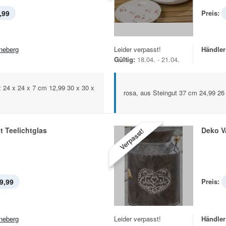
,99
Preis:
neberg
Leider verpasst!
Händler
Gültig:
18.04. - 21.04.
 24 x 24 x 7 cm 12,99 30 x 30 x
rosa, aus Steingut 37 cm 24,99 26
 Teelichtglas
Deko V
Verpasst!
9,99
Preis:
neberg
Leider verpasst!
Händler