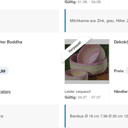
Gültig:
01.08. - 04.08.
Milchkanne aus Zink, grau, Höhe:
lter Buddha
Dekok
Verpasst!
,99
Preis:
neberg
Leider verpasst!
Händler
Gültig:
04.07. - 07.07.
ns
Bambus Ø 18 cm 7,99 Ø 25 cm 12