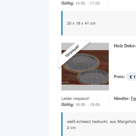
Gültig:
14.02. - 17.02.
25 x 18 x 41 cm
Holz Deko-
Verpasst!
Preis:
€ 1
Leider verpasst!
Händler:
Fe
Gültig:
16.05. - 19.05.
weiß-schwarz bedruckt, aus Mangoholz
2 cm