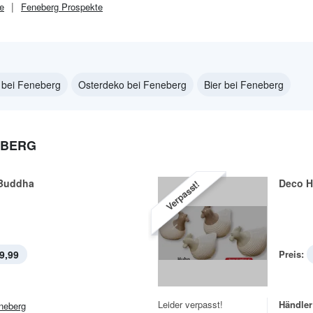
e
Feneberg
Prospekte
 bei Feneberg
Osterdeko bei Feneberg
Bier bei Feneberg
EBERG
 Buddha
Deco 
Verpasst!
9,99
Preis:
Leider verpasst!
Händler
neberg