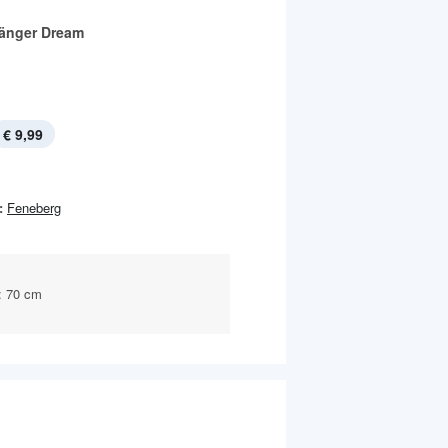
änger Dream
€ 9,99
:
Feneberg
: 70 cm