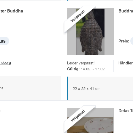
lter Buddha
Buddh
Verpasst!
,99
Preis:
neberg
Leider verpasst!
Händler
Gültig:
14.02. - 17.02.
ns
22 x 22 x 41 cm
e
Deko-Te
Verpasst!