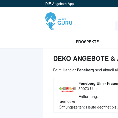
DIE Angebote App
PROSPEKTE
DEKO ANGEBOTE & 
Beim Händler
Feneberg
sind aktuell 
Feneberg Ulm
-
Fraue
89073
Ulm
Entfernung:
390.2
km
Öffnungszeiten:
Heute geöffnet bis