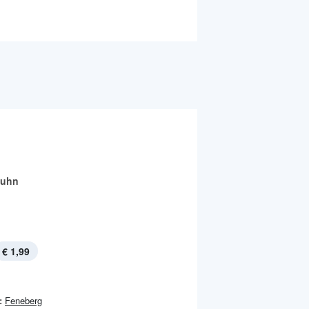
Huhn
€ 1,99
:
Feneberg