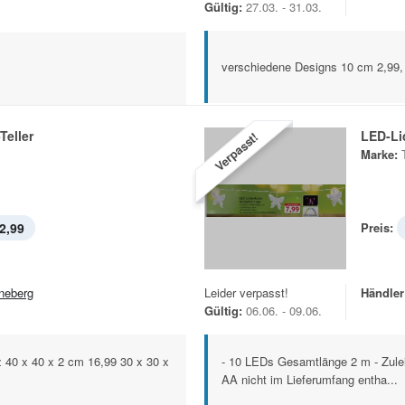
Gültig:
27.03. - 31.03.
verschiedene Designs 10 cm 2,99,
Teller
LED-Li
Verpasst!
Marke:
2,99
Preis:
neberg
Leider verpasst!
Händler
Gültig:
06.06. - 09.06.
 40 x 40 x 2 cm 16,99 30 x 30 x
- 10 LEDs Gesamtlänge 2 m - Zuleit
AA nicht im Lieferumfang entha...