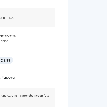
 8 cm 1,99
chterkette
Tchibo
€ 7,99
:
Feneberg
ung 0,30 m - batteriebetrieben (2 x