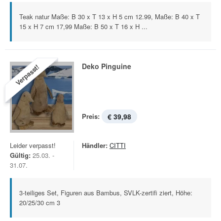
Teak natur Maße: B 30 x T 13 x H 5 cm 12.99, Maße: B 40 x T
15 x H 7 cm 17,99 Maße: B 50 x T 16 x H ...
Deko Pinguine
Verpasst!
Preis:
€ 39,98
Leider verpasst!
Händler:
CITTI
Gültig:
25.03. -
31.07.
3-teiliges Set, Figuren aus Bambus, SVLK-zertifi ziert, Höhe:
20/25/30 cm 3