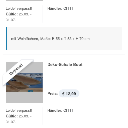
Leider verpasst!
Händler:
CITTI
Gültig:
25.03. -
31.07.
mit Weinfächern, Maße: B 55 x T 58 x H 70 cm
Deko-Schale Boot
Verpasst!
Preis:
€ 12,99
Leider verpasst!
Händler:
CITTI
Gültig:
25.03. -
31.07.