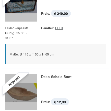
Preis:
€ 249,00
Leider verpasst!
Händler:
CITTI
Gültig:
25.03. -
31.07.
Maße: B 115 x T 50 x H 65 cm
Deko-Schale Boot
Verpasst!
Preis:
€ 12,99