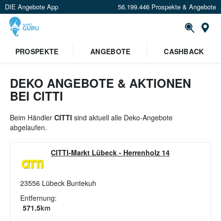
DIE Angebote App
56.199.446 Prospekte & Angebote
St
×
PROSPEKTE
ANGEBOTE
CASHBACK
Verrate uns deinen Standort um
Angebote in deiner Nähe
zu
sehen.
DEKO ANGEBOTE & AKTIONEN
BEI CITTI
Standort festlegen
Beim Händler
CITTI
sind aktuell alle Deko-Angebote
abgelaufen.
CITTI-Markt Lübeck
-
Herrenholz 14
23556
Lübeck Buntekuh
Entfernung:
571.5
km