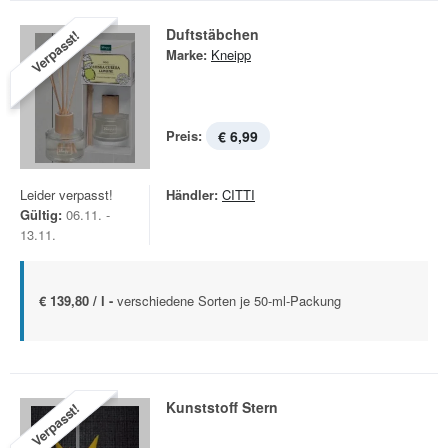
Duftstäbchen
Verpasst!
Marke:
Kneipp
Preis:
€ 6,99
Leider verpasst!
Händler:
CITTI
Gültig:
06.11. -
13.11.
€ 139,80 / l -
verschiedene Sorten je 50-ml-Packung
Kunststoff Stern
Verpasst!