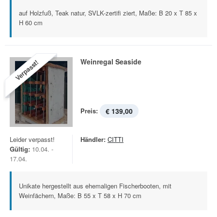
auf Holzfuß, Teak natur, SVLK-zertifi ziert, Maße: B 20 x T 85 x
H 60 cm
Weinregal Seaside
Verpasst!
Preis:
€ 139,00
Leider verpasst!
Händler:
CITTI
Gültig:
10.04. -
17.04.
Unikate hergestellt aus ehemaligen Fischerbooten, mit
Weinfächern, Maße: B 55 x T 58 x H 70 cm