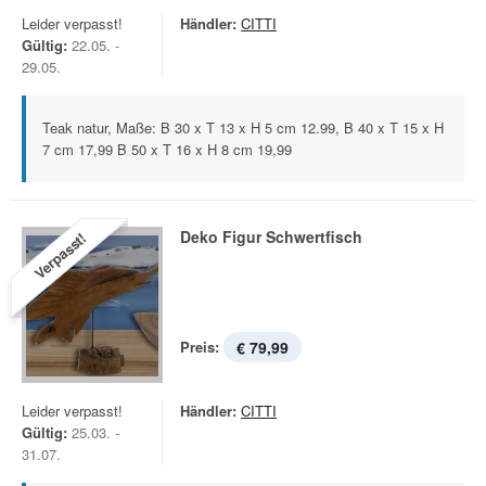
Leider verpasst!
Händler:
CITTI
Gültig:
22.05. -
29.05.
Teak natur, Maße: B 30 x T 13 x H 5 cm 12.99, B 40 x T 15 x H
7 cm 17,99 B 50 x T 16 x H 8 cm 19,99
Deko Figur Schwertfisch
Verpasst!
Preis:
€ 79,99
Leider verpasst!
Händler:
CITTI
Gültig:
25.03. -
31.07.