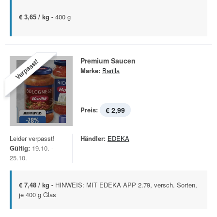
€ 3,65 / kg -
400 g
Premium Saucen
Verpasst!
Marke:
Barilla
Preis:
€ 2,99
Leider verpasst!
Händler:
EDEKA
Gültig:
19.10. -
25.10.
€ 7,48 / kg -
HINWEIS: MIT EDEKA APP 2.79, versch. Sorten,
je 400 g Glas