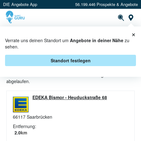
DIE Angebote App
56.199.446 Prospekte & Angebote
St
×
PROSPEKTE
ANGEBOTE
CASHBACK
Verrate uns deinen Standort um
Angebote in deiner Nähe
zu
sehen.
PESTO ANGEBOTE & AKTIONEN
BEI EDEKA
Standort festlegen
Beim Händler
EDEKA
sind aktuell alle Pesto-Angebote
abgelaufen.
EDEKA Bismor
-
Heuduckstraße 68
66117
Saarbrücken
Entfernung:
2.0
km