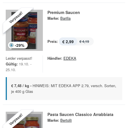
Premium Saucen
Verpasst!
Marke:
Barilla
Preis:
€ 2,99
€ 4,19
-
29
%
Leider verpasst!
Händler:
EDEKA
Gültig:
19.10. -
25.10.
€ 7,48 / kg -
HINWEIS: MIT EDEKA APP 2.79, versch. Sorten,
je 400 g Glas
Pasta Saucen Classico Arrabbiata
Verpasst!
Marke:
Bertolli