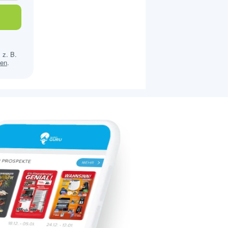
 z. B.
sen
.