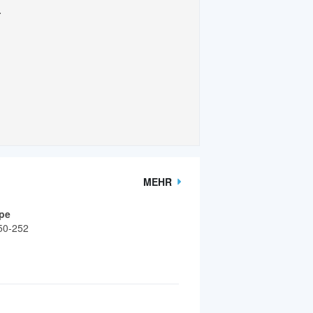
.
MEHR
pe
50-252