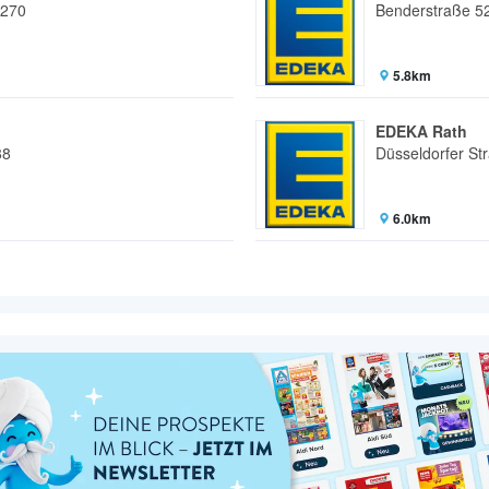
 270
Benderstraße 5
5.8km
EDEKA Rath
88
Düsseldorfer St
6.0km