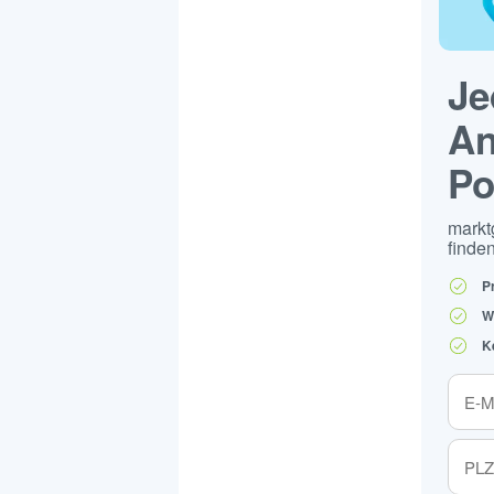
Je
An
Po
markt
finden
P
W
K