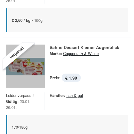
26.01.
€ 2,60 / kg -
150g
Sahne Dessert Kleiner Augenblick
Verpasst!
Marke:
Coppenrath & Wiese
Preis:
€ 1,99
Leider verpasst!
Händler:
nah & gut
Gültig:
20.01. -
26.01.
170/180g