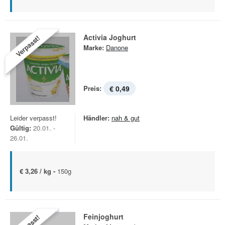
Activia Joghurt
Verpasst!
Marke:
Danone
Preis:
€ 0,49
Leider verpasst!
Händler:
nah & gut
Gültig:
20.01. -
26.01.
€ 3,26 / kg -
150g
Feinjoghurt