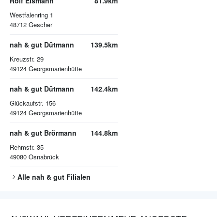
Rolf Eismann
81.9km
Westfalenring 1
48712
Gescher
nah & gut Dütmann
139.5km
Kreuzstr. 29
49124
Georgsmarienhütte
nah & gut Dütmann
142.4km
Glückaufstr. 156
49124
Georgsmarienhütte
nah & gut Brörmann
144.8km
Rehmstr. 35
49080
Osnabrück
Alle
nah & gut
Filialen