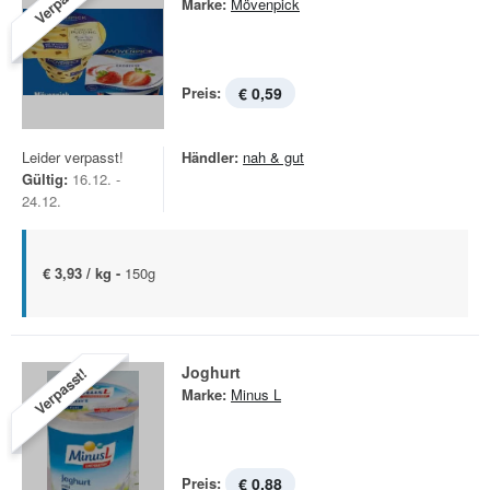
Verpasst!
Marke:
Mövenpick
Preis:
€ 0,59
Leider verpasst!
Händler:
nah & gut
Gültig:
16.12. -
24.12.
€ 3,93 / kg -
150g
Joghurt
Verpasst!
Marke:
Minus L
Preis:
€ 0,88