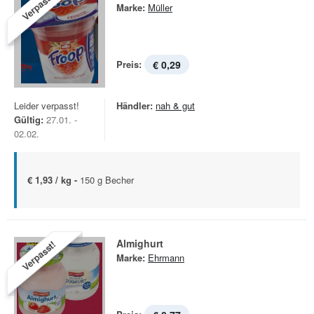
Verpasst!
Marke:
Müller
Preis:
€ 0,29
Leider verpasst!
Händler:
nah & gut
Gültig:
27.01. -
02.02.
€ 1,93 / kg -
150 g Becher
Almighurt
Verpasst!
Marke:
Ehrmann