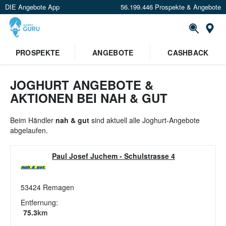
DIE Angebote App
56.199.446 Prospekte & Angebote
St
×
PROSPEKTE
ANGEBOTE
CASHBACK
Verrate uns deinen Standort um
Angebote in deiner Nähe
zu
sehen.
JOGHURT ANGEBOTE &
AKTIONEN BEI NAH & GUT
Standort festlegen
Beim Händler
nah & gut
sind aktuell alle Joghurt-Angebote
abgelaufen.
Paul Josef Juchem
-
Schulstrasse 4
53424
Remagen
Entfernung:
75.3
km