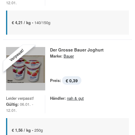
12.01.
€ 4,21 / kg -
140/150g
Der Grosse Bauer Joghurt
Verpasst!
Marke:
Bauer
Preis:
€ 0,39
Leider verpasst!
Händler:
nah & gut
Gültig:
06.01. -
12.01.
€ 1,56 / kg -
250g