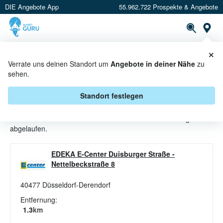
DIE Angebote App
55.962.722 Prospekte & Angebote
St
×
PROSPEKTE
ANGEBOTE
CASHBACK
Verrate uns deinen Standort um
Angebote in deiner Nähe
zu
sehen.
WEISSER RUM ANGEBOTE & A
KTIONEN BEI E CENTER
Standort festlegen
Beim Händler
E center
sind aktuell alle Weißer Rum-Angebote
abgelaufen.
EDEKA E-Center Duisburger Straße
-
Nettelbeckstraße 8
40477
Düsseldorf-Derendorf
Entfernung:
1.3
km