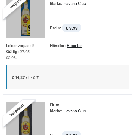
Verpasst!
Marke:
Havana Club
Preis:
€ 9,99
Leider verpasst!
Händler:
E center
Gültig:
27.05. -
02.06.
€ 14,27 / l -
0.7 l
Rum
Verpasst!
Marke:
Havana Club