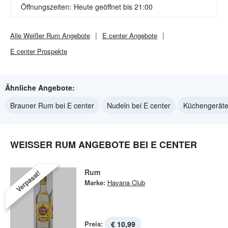
Öffnungszeiten:
Heute geöffnet bis 21:00
Alle
Weißer Rum
Angebote
E center
Angebote
E center
Prospekte
Ähnliche Angebote:
Brauner Rum bei E center
Nudeln bei E center
Küchengeräte 
WEISSER RUM ANGEBOTE BEI E CENTER
Rum
Verpasst!
Marke:
Havana Club
Preis:
€ 10,99