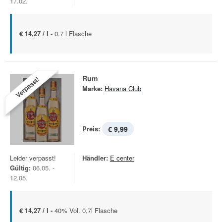
17.02.
€ 14,27 / l -
0.7 l Flasche
Rum
Verpasst!
Marke:
Havana Club
Preis:
€ 9,99
Leider verpasst!
Händler:
E center
Gültig:
06.05. -
12.05.
€ 14,27 / l -
40% Vol. 0,7l Flasche