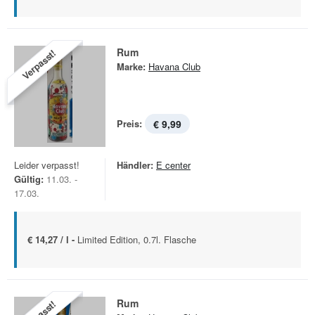
Rum
Verpasst!
Marke:
Havana Club
Preis:
€ 9,99
Leider verpasst!
Händler:
E center
Gültig:
11.03. -
17.03.
€ 14,27 / l -
Limited Edition, 0.7l. Flasche
Rum