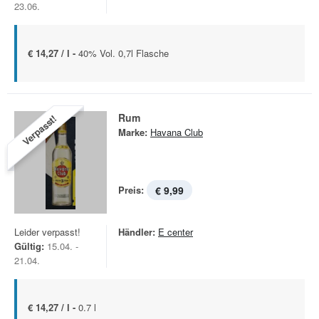
23.06.
€ 14,27 / l -
40% Vol. 0,7l Flasche
Rum
Verpasst!
Marke:
Havana Club
Preis:
€ 9,99
Leider verpasst!
Händler:
E center
Gültig:
15.04. -
21.04.
€ 14,27 / l -
0.7 l