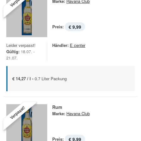
Verpasst!
Marke:
Havana Club
Preis:
€ 9,99
Leider verpasst!
Händler:
E center
Gültig:
18.07. -
21.07.
€ 14,27 / l -
0.7 Liter Packung
Rum
Verpasst!
Marke:
Havana Club
Preis:
€ 9,99