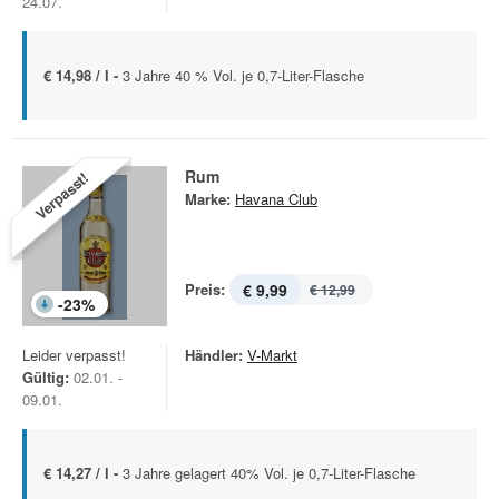
24.07.
€ 14,98 / l -
3 Jahre 40 % Vol. je 0,7-Liter-Flasche
Rum
Verpasst!
Marke:
Havana Club
Preis:
€ 9,99
€ 12,99
-
23
%
Leider verpasst!
Händler:
V-Markt
Gültig:
02.01. -
09.01.
€ 14,27 / l -
3 Jahre gelagert 40% Vol. je 0,7-Liter-Flasche