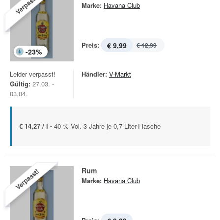
Verpasst!
Marke:
Havana Club
Preis:
€ 9,99
€ 12,99
-
23
%
Leider verpasst!
Händler:
V-Markt
Gültig:
27.03. -
03.04.
€ 14,27 / l -
40 % Vol. 3 Jahre je 0,7-Liter-Flasche
Rum
Verpasst!
Marke:
Havana Club