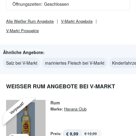
Öffnungszeiten:
Geschlossen
Alle
Weißer Rum
Angebote
V-Markt
Angebote
V-Markt
Prospekte
Ähnliche Angebote:
Salz bei V-Markt
mariniertes Fleisch bei V-Markt
Kinderfahrz
WEISSER RUM ANGEBOTE BEI V-MARKT
Rum
Verpasst!
Marke:
Havana Club
Preis:
€ 9,99
€ 12,99