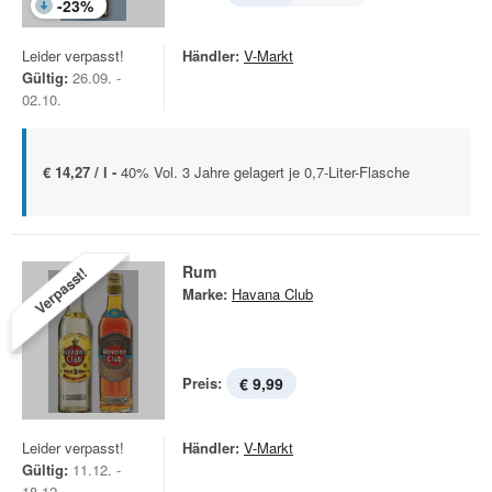
-
23
%
Leider verpasst!
Händler:
V-Markt
Gültig:
26.09. -
02.10.
€ 14,27 / l -
40% Vol. 3 Jahre gelagert je 0,7-Liter-Flasche
Rum
Verpasst!
Marke:
Havana Club
Preis:
€ 9,99
Leider verpasst!
Händler:
V-Markt
Gültig:
11.12. -
18.12.