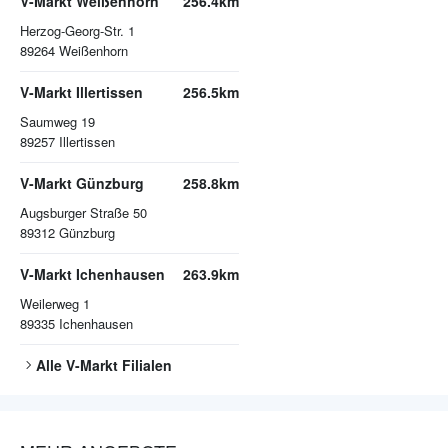
V-Markt Weißenhorn
256.4km
Herzog-Georg-Str. 1
89264
Weißenhorn
V-Markt Illertissen
256.5km
Saumweg 19
89257
Illertissen
V-Markt Günzburg
258.8km
Augsburger Straße 50
89312
Günzburg
V-Markt Ichenhausen
263.9km
Weilerweg 1
89335
Ichenhausen
Alle
V-Markt
Filialen