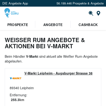
DIE Angebote App
56.199.446 Prospekte & Angebote
St
×
PROSPEKTE
ANGEBOTE
CASHBACK
Verrate uns deinen Standort um
Angebote in deiner Nähe
zu
sehen.
WEISSER RUM ANGEBOTE & A
KTIONEN BEI V-MARKT
Standort festlegen
Beim Händler
V-Markt
sind aktuell alle Weißer Rum-Angebote
abgelaufen.
V-Markt Leipheim
-
Augsburger Strasse 38
89340
Leipheim
Entfernung:
255.3
km