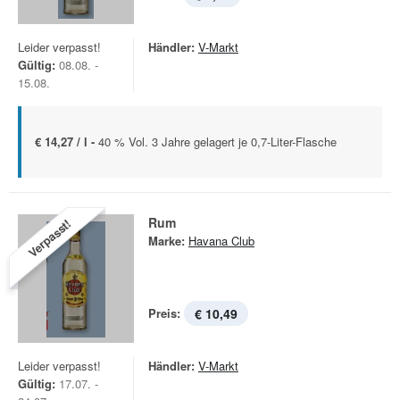
Leider verpasst!
Händler:
V-Markt
Gültig:
08.08. -
15.08.
€ 14,27 / l -
40 % Vol. 3 Jahre gelagert je 0,7-Liter-Flasche
Rum
Verpasst!
Marke:
Havana Club
Preis:
€ 10,49
Leider verpasst!
Händler:
V-Markt
Gültig:
17.07. -