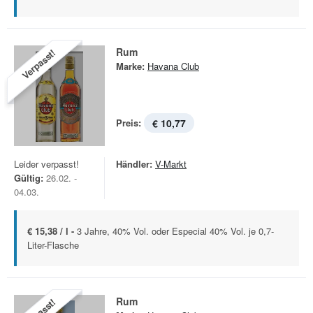
Rum
Verpasst!
Marke:
Havana Club
Preis:
€ 10,77
Leider verpasst!
Händler:
V-Markt
Gültig:
26.02. -
04.03.
€ 15,38 / l -
3 Jahre, 40% Vol. oder Especial 40% Vol. je 0,7-
Liter-Flasche
Rum