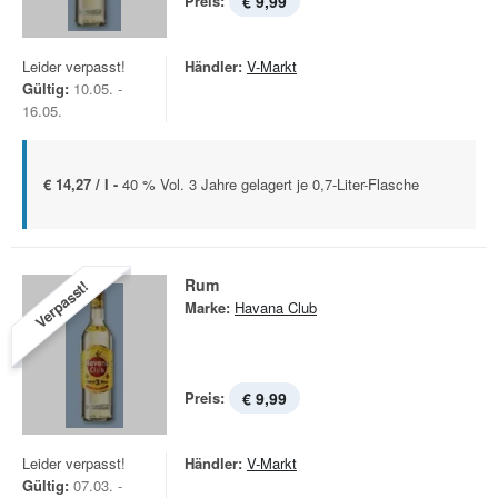
Preis:
€ 9,99
Leider verpasst!
Händler:
V-Markt
Gültig:
10.05. -
16.05.
€ 14,27 / l -
40 % Vol. 3 Jahre gelagert je 0,7-Liter-Flasche
Rum
Verpasst!
Marke:
Havana Club
Preis:
€ 9,99
Leider verpasst!
Händler:
V-Markt
Gültig:
07.03. -