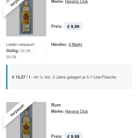
Verpasst!
Marke:
Havana Club
Preis:
€ 9,99
Leider verpasst!
Händler:
V-Markt
Gültig:
22.08. -
29.08.
€ 14,27 / l -
40 % Vol. 3 Jahre gelagert je 0,7-Liter-Flasche
Rum
Verpasst!
Marke:
Havana Club
Preis:
€ 9,99