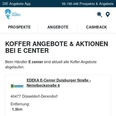
DIE Angebote App
56.199.446 Prospekte & Angebote
St
×
PROSPEKTE
ANGEBOTE
CASHBACK
Verrate uns deinen Standort um
Angebote in deiner Nähe
zu
sehen.
KOFFER ANGEBOTE & AKTIONEN
BEI E CENTER
Standort festlegen
Beim Händler
E center
sind aktuell alle Koffer-Angebote
abgelaufen.
EDEKA E-Center Duisburger Straße
-
Nettelbeckstraße 8
40477
Düsseldorf-Derendorf
Entfernung:
1.3
km