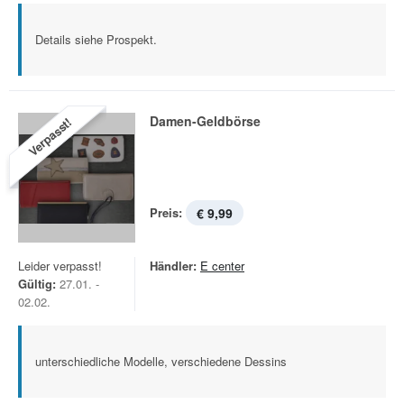
Details siehe Prospekt.
Damen-Geldbörse
Verpasst!
Preis:
€ 9,99
Leider verpasst!
Händler:
E center
Gültig:
27.01. -
02.02.
unterschiedliche Modelle, verschiedene Dessins