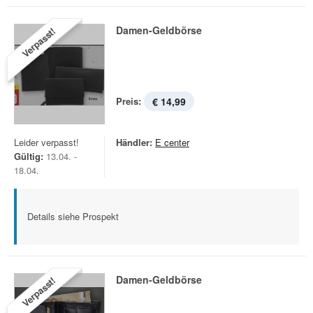
Damen-Geldbörse
Verpasst!
Preis:
€ 14,99
Leider verpasst!
Händler:
E center
Gültig:
13.04. -
18.04.
Details siehe Prospekt
Damen-Geldbörse
Verpasst!