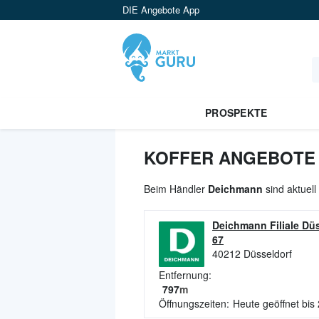
DIE Angebote App
PROSPEKTE
KOFFER ANGEBOTE 
Beim Händler
Deichmann
sind aktuell
Deichmann Filiale Dü
67
40212
Düsseldorf
Entfernung:
797
m
Öffnungszeiten:
Heute geöffnet bis