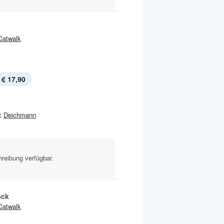
Catwalk
€ 17,90
:
Deichmann
reibung verfügbar.
ack
Catwalk