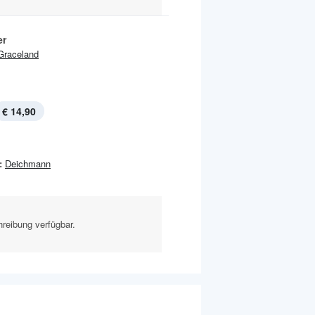
er
Graceland
€ 14,90
:
Deichmann
reibung verfügbar.