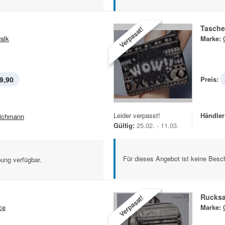
Tasche
Verpasst!
alk
Marke:
9,90
Preis:
Leider verpasst!
Händler
ichmann
Gültig:
25.02. - 11.03.
Für dieses Angebot ist keine Besch
ung verfügbar.
Rucks
Verpasst!
ce
Marke: