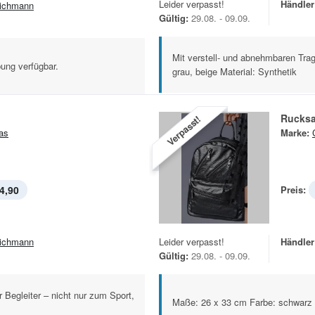
Leider verpasst!
Händler
ichmann
Gültig:
29.08. - 09.09.
Mit verstell- und abnehmbaren Tr
ung verfügbar.
grau, beige Material: Synthetik
Rucks
Verpasst!
as
Marke:
4,90
Preis:
ichmann
Leider verpasst!
Händler
Gültig:
29.08. - 09.09.
 Begleiter – nicht nur zum Sport,
Maße: 26 x 33 cm Farbe: schwarz 