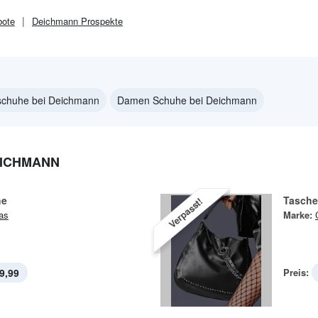
ote
Deichmann
Prospekte
schuhe bei Deichmann
Damen Schuhe bei Deichmann
EICHMANN
he
Tasche
Verpasst!
as
Marke:
9,99
Preis: