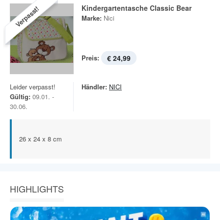
Kindergartentasche Classic Bear
Verpasst!
Marke:
Nici
Preis:
€ 24,99
Leider verpasst!
Händler:
NICI
Gültig:
09.01. -
30.06.
26 x 24 x 8 cm
HIGHLIGHTS