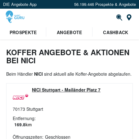
DIE Angebote App
56.199.446 Prospekte & Angebote
St
×
PROSPEKTE
ANGEBOTE
CASHBACK
Verrate uns deinen Standort um
Angebote in deiner Nähe
zu
sehen.
KOFFER ANGEBOTE & AKTIONEN
BEI NICI
Standort festlegen
Beim Händler
NICI
sind aktuell alle Koffer-Angebote abgelaufen.
NICI Stuttgart
-
Mailänder Platz 7
70173
Stuttgart
Entfernung:
169.8
km
Öffnungszeiten:
Geschlossen