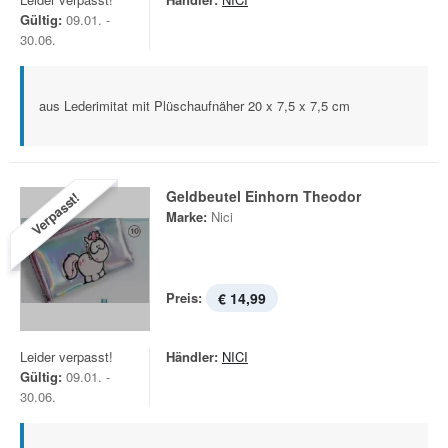
Gültig:
09.01. -
30.06.
aus Lederimitat mit Plüschaufnäher 20 x 7,5 x 7,5 cm
Geldbeutel Einhorn Theodor
Verpasst!
Marke:
Nici
Preis:
€ 14,99
Leider verpasst!
Händler:
NICI
Gültig:
09.01. -
30.06.