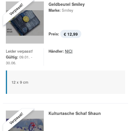
Geldbeutel Smiley
Verpasst!
Marke:
Smiley
Preis:
€ 12,99
Leider verpasst!
Händler:
NICI
Gültig:
09.01. -
30.06.
12 x 9 cm
Kulturtasche Schaf Shaun
Verpasst!