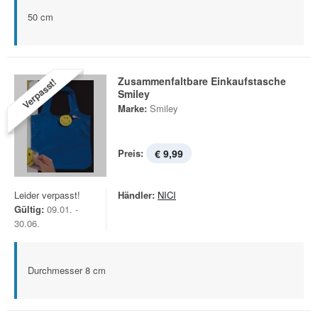
50 cm
Zusammenfaltbare Einkaufstasche
Verpasst!
Smiley
Marke:
Smiley
Preis:
€ 9,99
Leider verpasst!
Händler:
NICI
Gültig:
09.01. -
30.06.
Durchmesser 8 cm