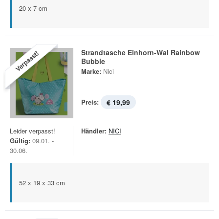
20 x 7 cm
Strandtasche Einhorn-Wal Rainbow
Verpasst!
Bubble
Marke:
Nici
Preis:
€ 19,99
Leider verpasst!
Händler:
NICI
Gültig:
09.01. -
30.06.
52 x 19 x 33 cm