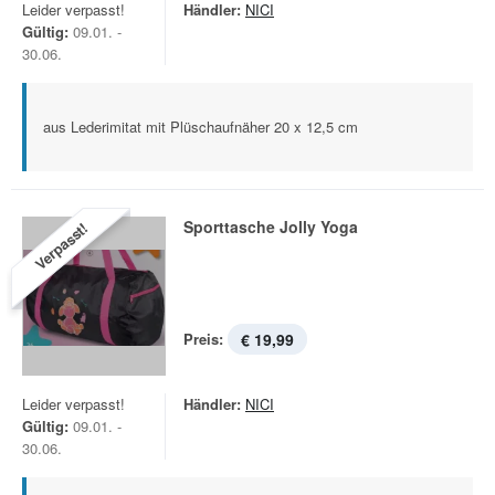
Leider verpasst!
Händler:
NICI
Gültig:
09.01. -
30.06.
aus Lederimitat mit Plüschaufnäher 20 x 12,5 cm
Sporttasche Jolly Yoga
Verpasst!
Preis:
€ 19,99
Leider verpasst!
Händler:
NICI
Gültig:
09.01. -
30.06.