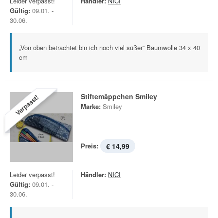
Leider verpasst!
Händler:
NICI
Gültig:
09.01. -
30.06.
„Von oben betrachtet bin ich noch viel süßer“ Baumwolle 34 x 40
cm
Stiftemäppchen Smiley
Verpasst!
Marke:
Smiley
Preis:
€ 14,99
Leider verpasst!
Händler:
NICI
Gültig:
09.01. -
30.06.