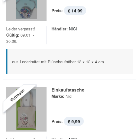
Preis:
€ 14,99
Leider verpasst!
Händler:
NICI
Gültig:
09.01. -
30.06.
aus Lederimitat mit Plüschaufnäher 13 x 12 x 4 cm
Einkaufstasche
Verpasst!
Marke:
Nici
Preis:
€ 9,99