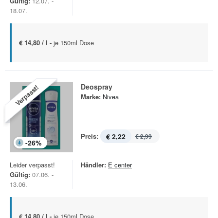
Gültig:
12.07. -
18.07.
€ 14,80 / l -
je 150ml Dose
Deospray
Verpasst!
Marke:
Nivea
Preis:
€ 2,22
€ 2,99
-
26
%
Leider verpasst!
Händler:
E center
Gültig:
07.06. -
13.06.
€ 14,80 / l -
je 150ml Dose