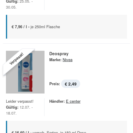
Gültig:
25.05. -
30.05.
€ 7,96 / l -
je 250ml Flasche
Deospray
Verpasst!
Marke:
Nivea
Preis:
€ 2,49
Leider verpasst!
Händler:
E center
Gültig:
12.07. -
18.07.
€ 16,60 / l -
versch. Sorten, je 150 ml Dose