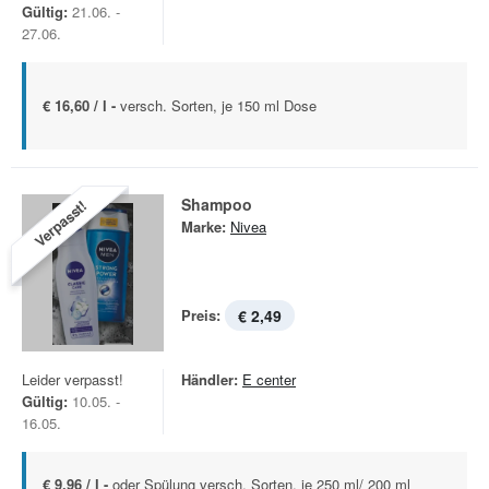
Gültig:
21.06. -
27.06.
€ 16,60 / l -
versch. Sorten, je 150 ml Dose
Shampoo
Verpasst!
Marke:
Nivea
Preis:
€ 2,49
Leider verpasst!
Händler:
E center
Gültig:
10.05. -
16.05.
€ 9,96 / l -
oder Spülung versch. Sorten, je 250 ml/ 200 ml