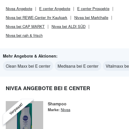
Nivea
Angebote
E center
Angebote
E center
Prospekte
Nivea bei REWE-Center Ihr Kaufpark
Nivea bei Markthalle
Nivea bei CAP MARKT
Nivea bei ALDI SÜD
Nivea bei nah & frisch
Mehr Angebote & Aktionen:
Clean Maxx bei E center
Medisana bei E center
Vitalmaxx be
NIVEA ANGEBOTE BEI E CENTER
Shampoo
Verpasst!
Marke:
Nivea