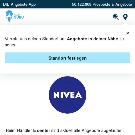
DIE Angebote App
56.122.869 Prospekte & Angebote
St
×
PROSPEKTE
ANGEBOTE
CASHBACK
Verrate uns deinen Standort um
Angebote in deiner Nähe
zu
sehen.
NIVEA BEI E CENTER - ANGEBOTE
& AKTIONEN
Standort festlegen
Beim Händler
E center
sind aktuell alle Angebote abgelaufen.