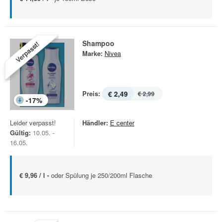
Shampoo
Verpasst!
Marke:
Nivea
Preis:
€ 2,49
€ 2,99
-
17
%
Leider verpasst!
Händler:
E center
Gültig:
10.05. -
16.05.
€ 9,96 / l -
oder Spülung je 250/200ml Flasche