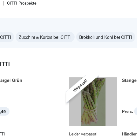
CITTI
Prospekte
 CITTI
Zucchini & Kürbis bei CITTI
Brokkoli und Kohl bei CITTI
TTI
argel Grün
Stange
Verpasst!
,49
Preis:
TTI
Leider verpasst!
Händler