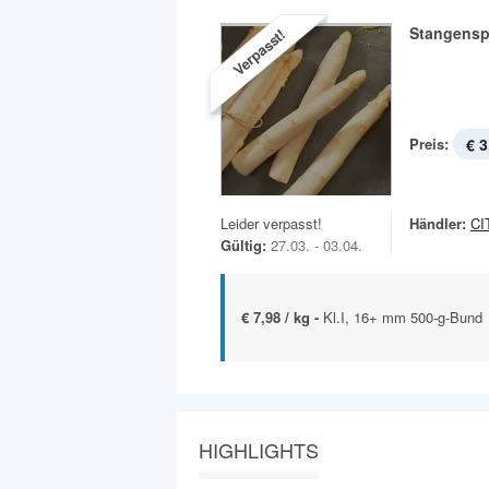
Stangensp
Verpasst!
Preis:
€ 3
Leider verpasst!
Händler:
CI
Gültig:
27.03. - 03.04.
€ 7,98 / kg -
Kl.I, 16+ mm 500-g-Bund
HIGHLIGHTS