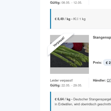
Gültig:
08.05. - 12.05.
€ 8,49 / kg -
Kl.I 1 kg
Stangensp
Verpasst!
Preis:
€ 2
Leider verpasst!
Händler:
CI
Gültig:
22.05. - 29.05.
€ 6,64 / kg -
Deutscher Stangenspargel
in Erdwällen, wird oberirdisch geschnitt