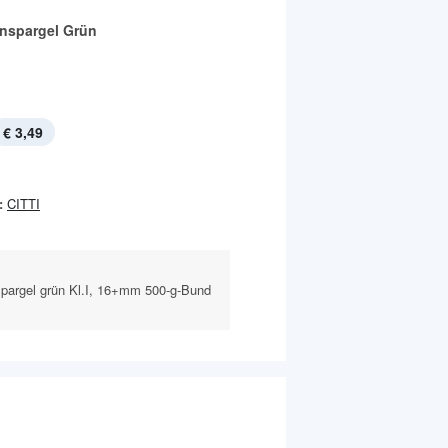
nspargel Grün
€ 3,49
:
CITTI
spargel grün Kl.I, 16+mm 500-g-Bund