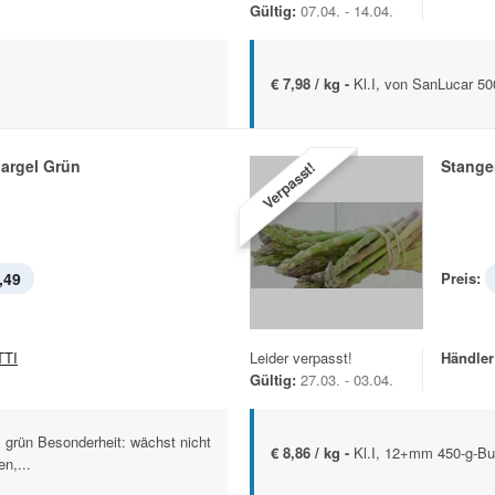
Gültig:
07.04. - 14.04.
€ 7,98 / kg -
Kl.I, von SanLucar 5
argel Grün
Stange
Verpasst!
,49
Preis:
TTI
Leider verpasst!
Händler
Gültig:
27.03. - 03.04.
 grün Besonderheit: wächst nicht
€ 8,86 / kg -
Kl.I, 12+mm 450-g-B
en,...