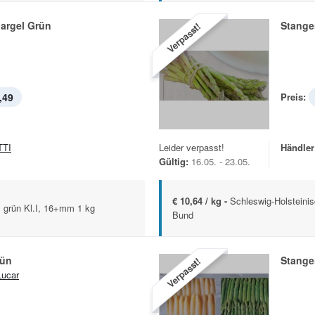
argel Grün
Stange
Verpasst!
,49
Preis:
TTI
Leider verpasst!
Händler
Gültig:
16.05. - 23.05.
€ 10,64 / kg -
Schleswig-Holsteinis
 grün Kl.I, 16+mm 1 kg
Bund
rün
Stange
Verpasst!
ucar