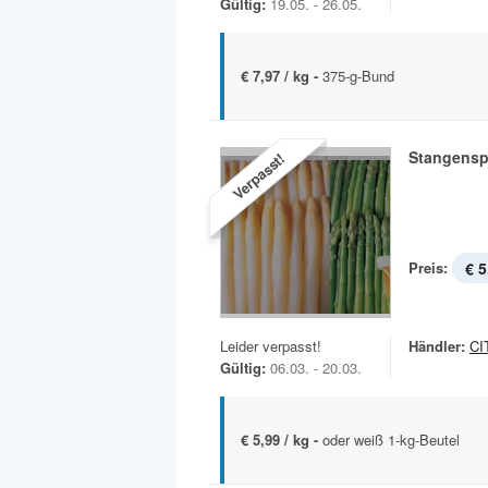
Gültig:
19.05. - 26.05.
€ 7,97 / kg -
375-g-Bund
Stangensp
Verpasst!
Preis:
€ 5
Leider verpasst!
Händler:
CI
Gültig:
06.03. - 20.03.
€ 5,99 / kg -
oder weiß 1-kg-Beutel