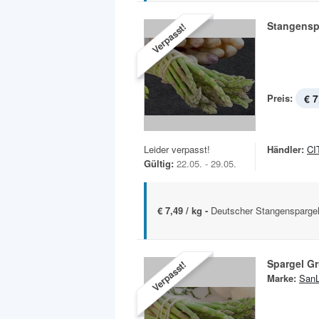
Stangensp
Verpasst!
Preis:
€ 7
Leider verpasst!
Händler:
CI
Gültig:
22.05. - 29.05.
€ 7,49 / kg -
Deutscher Stangenspargel
Spargel G
Verpasst!
Marke:
SanL