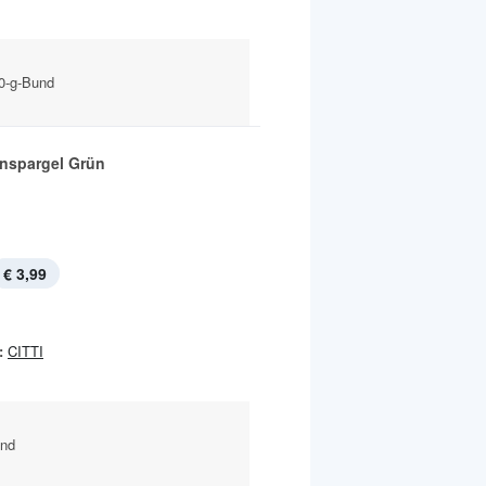
00-g-Bund
nspargel Grün
€ 3,99
:
CITTI
und