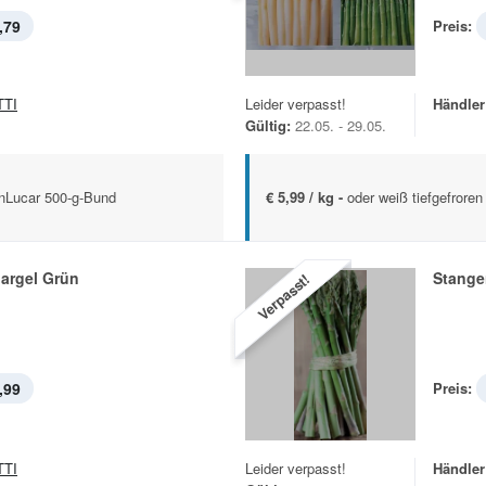
,79
Preis:
TTI
Leider verpasst!
Händler
Gültig:
22.05. - 29.05.
nLucar 500-g-Bund
€ 5,99 / kg -
oder weiß tiefgefroren
argel Grün
Stange
Verpasst!
,99
Preis:
TTI
Leider verpasst!
Händler