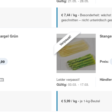
Gültig:
21.05. - 28.05.
€ 7,44 / kg -
Besonderheit: wächst n
geschnitten – nicht unterirdisch ge
argel Grün
Stange
Verpasst!
,99
Preis:
TTI
Leider verpasst!
Händler
Gültig:
03.03. - 17.03.
€ 5,99 / kg -
je 1-kg-Beutel