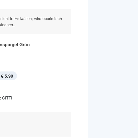
icht in Erdwällen; wird oberirdisch
stochen...
nspargel Grün
€ 5,99
:
CITTI