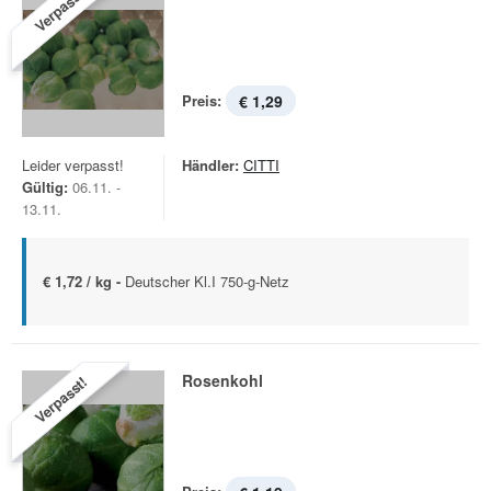
Verpasst!
Preis:
€ 1,29
Leider verpasst!
Händler:
CITTI
Gültig:
06.11. -
13.11.
€ 1,72 / kg -
Deutscher Kl.I 750-g-Netz
Rosenkohl
Verpasst!