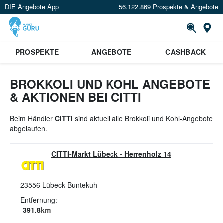
DIE Angebote App
56.122.869 Prospekte & Angebote
St
×
PROSPEKTE
ANGEBOTE
CASHBACK
Verrate uns deinen Standort um
Angebote in deiner Nähe
zu
sehen.
BROKKOLI UND KOHL ANGEBOTE
& AKTIONEN BEI CITTI
Standort festlegen
Beim Händler
CITTI
sind aktuell alle Brokkoli und Kohl-Angebote
abgelaufen.
CITTI-Markt Lübeck
-
Herrenholz 14
23556
Lübeck Buntekuh
Entfernung:
391.8
km