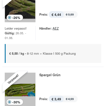
Preis:
€ 4,44
€ 5,99
-
26
%
Leider verpasst!
Händler:
AEZ
Gültig:
26.05. -
01.06.
€ 8,88 / kg -
8-12 mm + Klasse I 500 g Packung
Spargel Grün
Verpasst!
Preis:
€ 3,49
€ 4,99
-
30
%