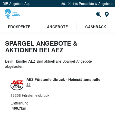
DIE Angebote App
56.199.446 Prospekte & Angebote
St
×
PROSPEKTE
ANGEBOTE
CASHBACK
Verrate uns deinen Standort um
Angebote in deiner Nähe
zu
sehen.
SPARGEL ANGEBOTE &
AKTIONEN BEI AEZ
Standort festlegen
Beim Händler
AEZ
sind aktuell alle Spargel-Angebote
abgelaufen.
AEZ Fürstenfeldbruck
-
Heimstättenstraße
44
82256
Fürstenfeldbruck
Entfernung:
466.7
km