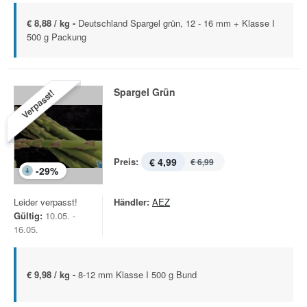
€ 8,88 / kg -
Deutschland Spargel grün, 12 - 16 mm + Klasse I
500 g Packung
Spargel Grün
Verpasst!
Preis:
€ 4,99
€ 6,99
-
29
%
Leider verpasst!
Händler:
AEZ
Gültig:
10.05. -
16.05.
€ 9,98 / kg -
8-12 mm Klasse I 500 g Bund