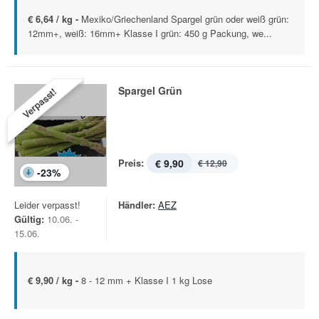
€ 6,64 / kg -
Mexiko/Griechenland Spargel grün oder weiß grün:
12mm+, weiß: 16mm+ Klasse I grün: 450 g Packung, we...
Spargel Grün
Verpasst!
Preis:
€ 9,90
€ 12,90
-
23
%
Leider verpasst!
Händler:
AEZ
Gültig:
10.06. -
15.06.
€ 9,90 / kg -
8 - 12 mm + Klasse I 1 kg Lose