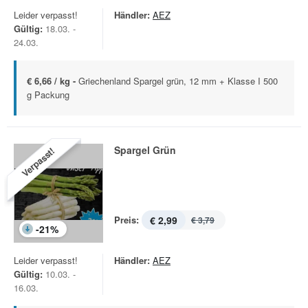
Leider verpasst!
Händler:
AEZ
Gültig:
18.03. -
24.03.
€ 6,66 / kg -
Griechenland Spargel grün, 12 mm + Klasse I 500
g Packung
Spargel Grün
Verpasst!
Preis:
€ 2,99
€ 3,79
-
21
%
Leider verpasst!
Händler:
AEZ
Gültig:
10.03. -
16.03.