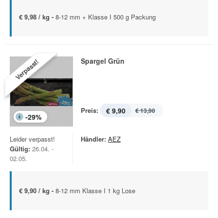
€ 9,98 / kg -
8-12 mm + Klasse I 500 g Packung
Spargel Grün
Verpasst!
Preis:
€ 9,90
€ 13,90
-
29
%
Leider verpasst!
Händler:
AEZ
Gültig:
26.04. -
02.05.
€ 9,90 / kg -
8-12 mm Klasse I 1 kg Lose