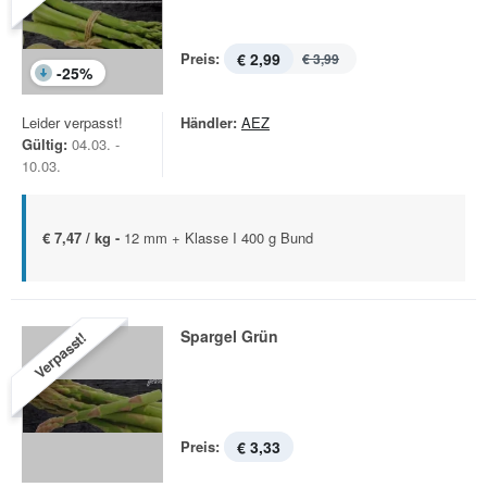
Preis:
€ 2,99
€ 3,99
-
25
%
Leider verpasst!
Händler:
AEZ
Gültig:
04.03. -
10.03.
€ 7,47 / kg -
12 mm + Klasse I 400 g Bund
Spargel Grün
Verpasst!
Preis:
€ 3,33