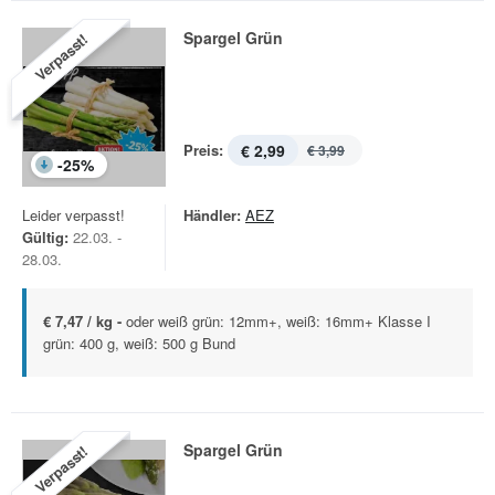
Spargel Grün
Verpasst!
Preis:
€ 2,99
€ 3,99
-
25
%
Leider verpasst!
Händler:
AEZ
Gültig:
22.03. -
28.03.
€ 7,47 / kg -
oder weiß grün: 12mm+, weiß: 16mm+ Klasse I
grün: 400 g, weiß: 500 g Bund
Spargel Grün
Verpasst!