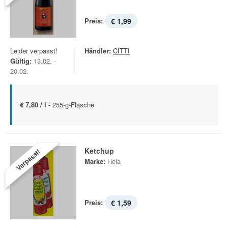
Preis:
€ 1,99
Leider verpasst!
Händler:
CITTI
Gültig:
13.02. -
20.02.
€ 7,80 / l -
255-g-Flasche
Ketchup
Verpasst!
Marke:
Hela
Preis:
€ 1,59