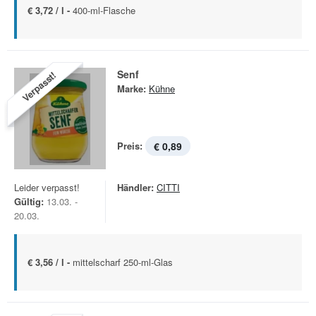
€ 3,72 / l -
400-ml-Flasche
Senf
Verpasst!
Marke:
Kühne
Preis:
€ 0,89
Leider verpasst!
Händler:
CITTI
Gültig:
13.03. -
20.03.
€ 3,56 / l -
mittelscharf 250-ml-Glas