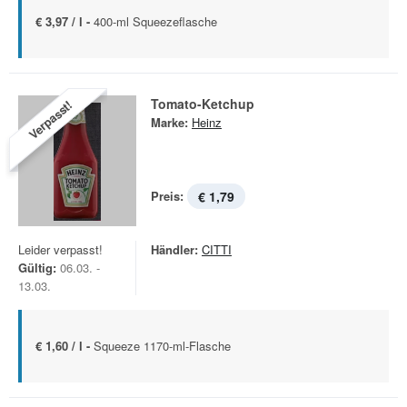
€ 3,97 / l -
400-ml Squeezeflasche
Tomato-Ketchup
Verpasst!
Marke:
Heinz
Preis:
€ 1,79
Leider verpasst!
Händler:
CITTI
Gültig:
06.03. -
13.03.
€ 1,60 / l -
Squeeze 1170-ml-Flasche