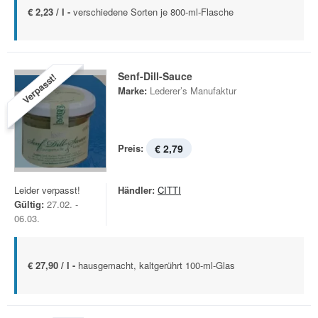
€ 2,23 / l -
verschiedene Sorten je 800-ml-Flasche
Senf-Dill-Sauce
Verpasst!
Marke:
Lederer’s Manufaktur
Preis:
€ 2,79
Leider verpasst!
Händler:
CITTI
Gültig:
27.02. -
06.03.
€ 27,90 / l -
hausgemacht, kaltgerührt 100-ml-Glas