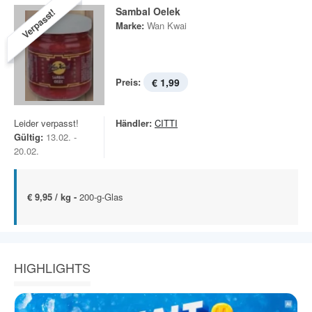
Sambal Oelek
Verpasst!
Marke:
Wan Kwai
Preis:
€ 1,99
Leider verpasst!
Händler:
CITTI
Gültig:
13.02. -
20.02.
€ 9,95 / kg -
200-g-Glas
HIGHLIGHTS