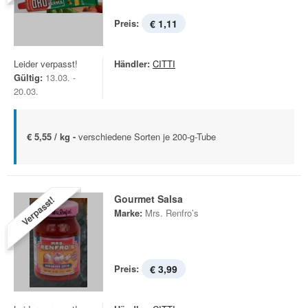
Preis:
€ 1,11
Leider verpasst!
Händler:
CITTI
Gültig:
13.03. -
20.03.
€ 5,55 / kg -
verschiedene Sorten je 200-g-Tube
Gourmet Salsa
Verpasst!
Marke:
Mrs. Renfro’s
Preis:
€ 3,99