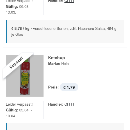
Leider verpasst!
Händler:
CITTI
Gültig:
06.03. -
13.03.
€ 8,78 / kg -
verschiedene Sorten, z.B. Habanero Salsa, 454 g
je Glas
Ketchup
Verpasst!
Marke:
Hela
Preis:
€ 1,79
Leider verpasst!
Händler:
CITTI
Gültig:
03.04. -
10.04.