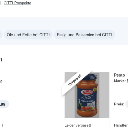
CITTI
Prospekte
Öle und Fette bei CITTI
Essig und Balsamico bei CITTI
I
Pesto
Verpasst!
la
Marke:
,99
Preis:
TTI
Leider verpasst!
Händler