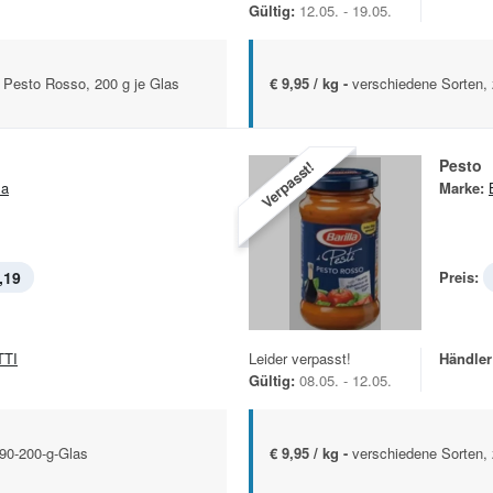
Gültig:
12.05. - 19.05.
 Pesto Rosso, 200 g je Glas
€ 9,95 / kg -
verschiedene Sorten, 
Pesto
Verpasst!
la
Marke:
,19
Preis:
TTI
Leider verpasst!
Händler
Gültig:
08.05. - 12.05.
190-200-g-Glas
€ 9,95 / kg -
verschiedene Sorten, 