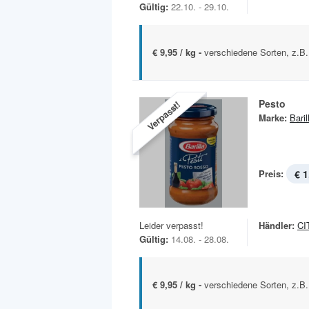
Gültig:
22.10. - 29.10.
€ 9,95 / kg -
verschiedene Sorten, z.B.
Pesto
Verpasst!
Marke:
Baril
Preis:
€ 1
Leider verpasst!
Händler:
CI
Gültig:
14.08. - 28.08.
€ 9,95 / kg -
verschiedene Sorten, z.B.