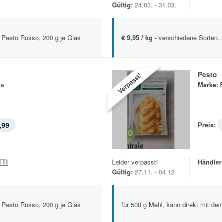
Gültig:
24.03. - 31.03.
 Pesto Rosso, 200 g je Glas
€ 9,95 / kg -
verschiedene Sorten, 
Pesto
Verpasst!
la
Marke:
,99
Preis:
TTI
Leider verpasst!
Händler
Gültig:
27.11. - 04.12.
 Pesto Rosso, 200 g je Glas
für 500 g Mehl, kann direkt mit d