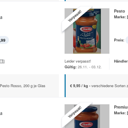
Pesto
Verpasst!
la
Marke:
,99
Preis:
TTI
Leider verpasst!
Händler
Gültig:
26.11. - 03.12.
 Pesto Rosso, 200 g je Glas
€ 9,95 / kg -
verschiedene Sorten 
Premiu
Verpasst!
la
Marke: