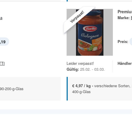
Premiu
Verpasst!
la
Marke:
,19
Preis:
TTI
Leider verpasst!
Händler
Gültig:
25.02. - 03.03.
€ 4,97 / kg -
verschiedene Sorten, 
190-200-g-Glas
400-g-Glas