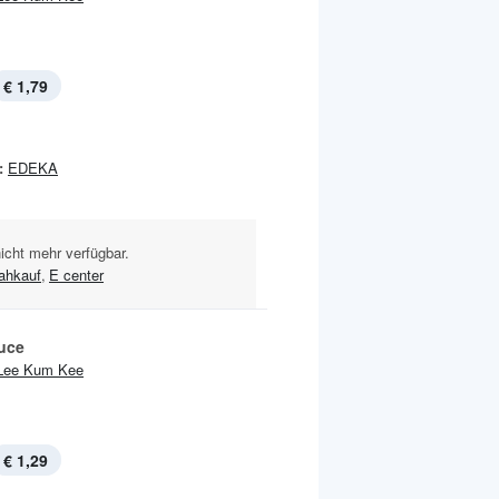
€ 1,79
:
EDEKA
nicht mehr verfügbar.
ahkauf
,
E center
uce
Lee Kum Kee
€ 1,29