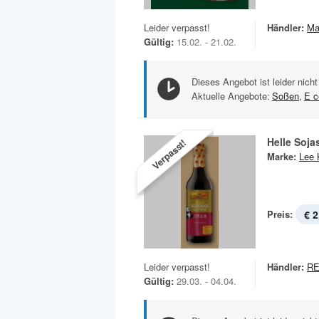
Leider verpasst!
Händler:
Ma
Gültig:
15.02. - 21.02.
Dieses Angebot ist leider nicht
Aktuelle Angebote:
Soßen
,
E c
Helle Soj
Verpasst!
Marke:
Lee
Preis:
€ 2
Leider verpasst!
Händler:
RE
Gültig:
29.03. - 04.04.