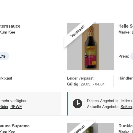
ternsauce
Helle 
Verpasst!
 Kum Kee
Marke:
,79
Preis:
rktkauf
Leider verpasst!
Händler
Gültig:
29.03. - 04.04.
 mehr verfügbar.
Dieses Angebot ist leider 
rüder
,
REWE
Aktuelle Angebote:
Soßen
,
asauce Supreme
Dunkle
Verpasst!
 Kum Kee
Marke: