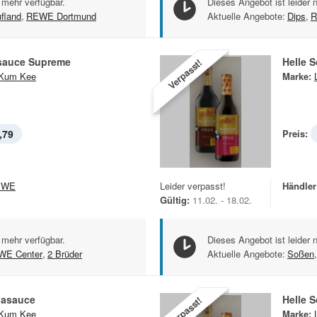
 mehr verfügbar.
Dieses Angebot ist leider 
fland
,
REWE Dortmund
Aktuelle Angebote:
Dips
,
R
asauce Supreme
Helle 
Verpasst!
 Kum Kee
Marke:
,79
Preis:
EWE
Leider verpasst!
Händler
Gültig:
11.02. - 18.02.
 mehr verfügbar.
Dieses Angebot ist leider 
WE Center
,
2 Brüder
Aktuelle Angebote:
Soßen
,
jasauce
Helle 
Verpasst!
 Kum Kee
Marke: