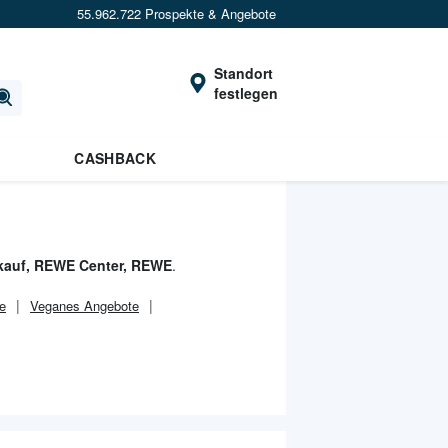
55.962.722 Prospekte & Angebote
Standort
festlegen
CASHBACK
kauf, REWE Center, REWE
.
e
Veganes Angebote