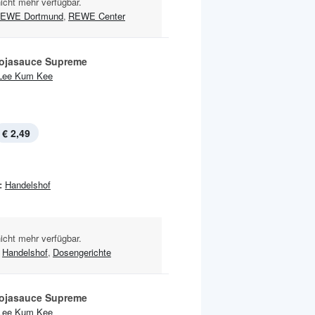
nicht mehr verfügbar.
EWE Dortmund
,
REWE Center
Sojasauce Supreme
Lee Kum Kee
€ 2,49
:
Handelshof
nicht mehr verfügbar.
Handelshof
,
Dosengerichte
Sojasauce Supreme
Lee Kum Kee