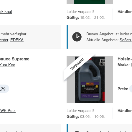
rktkauf
Leider verpasst!
Händler
Gültig:
15.02. - 21.02.
 mehr verfügbar.
Dieses Angebot ist leider 
enter
,
EDEKA
Aktuelle Angebote:
Soßen
,
asauce Supreme
Hoisin
Verpasst!
 Kum Kee
Marke:
,79
Preis:
WE Petz
Leider verpasst!
Händler
Gültig:
03.06. - 10.06.