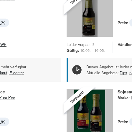
,79
Preis:
EWE
Leider verpasst!
Händler
Gültig:
10.05. - 16.05.
 mehr verfügbar.
Dieses Angebot ist leider 
kauf
,
E center
Aktuelle Angebote:
Dips
,
n
uce
Sojasa
Verpasst!
 Kum Kee
Marke:
,99
Preis: