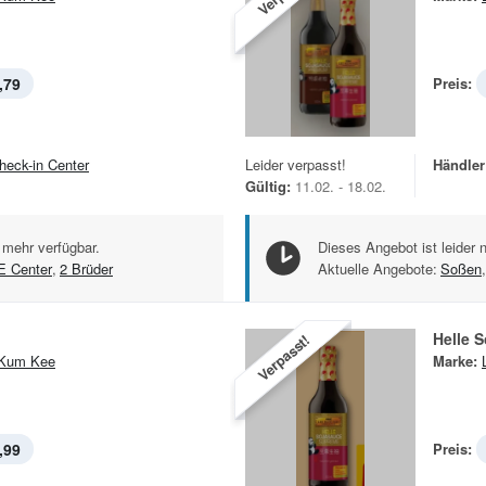
,79
Preis:
heck-in Center
Leider verpasst!
Händler
Gültig:
11.02. - 18.02.
 mehr verfügbar.
Dieses Angebot ist leider 
 Center
,
2 Brüder
Aktuelle Angebote:
Soßen
,
Helle 
Verpasst!
 Kum Kee
Marke:
,99
Preis: