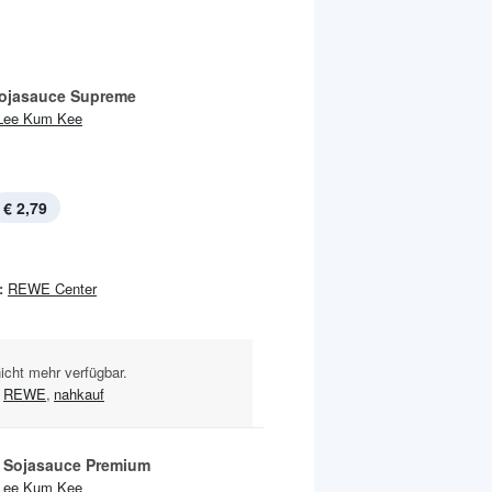
Sojasauce Supreme
Lee Kum Kee
€ 2,79
:
REWE Center
nicht mehr verfügbar.
REWE
,
nahkauf
 Sojasauce Premium
Lee Kum Kee